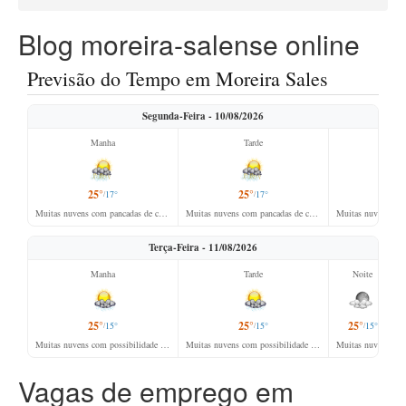
Blog moreira-salense online
Previsão do Tempo em Moreira Sales
Segunda-Feira - 10/08/2026
Manha
Tarde
Noi
25°
25°
25°
17°
17°
/
/
/
Muitas nuvens com pancadas de chuva e trovoadas
Muitas nuvens com pancadas de chuva e trovoadas isoladas
Terça-Feira - 11/08/2026
Manha
Tarde
Noite
25°
25°
25°
15°
15°
15°
/
/
/
Muitas nuvens com possibilidade de chuva isolada
Muitas nuvens com possibilidade de chuva isolada
Muitas nuvens
Vagas de emprego em