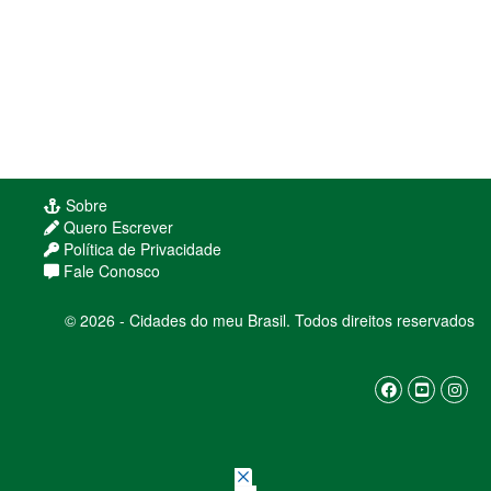
Sobre
Quero Escrever
Política de Privacidade
Fale Conosco
© 2026 - Cidades do meu Brasil. Todos direitos reservados
Usamos cookies para melhorar sua experiência
de navegação. Ao continuar, você concorda com
nossa
política de privacidade
ENTENDI