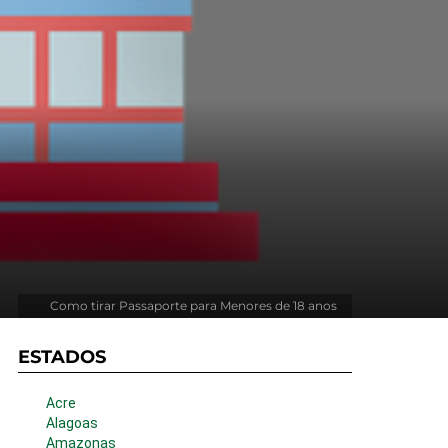
Como tirar Passaporte para Menores de 18 anos
ESTADOS
Acre
Alagoas
Amazonas