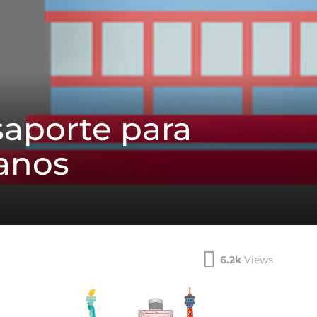
saporte para
anos
6.2k
Views