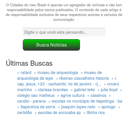
O Cidades do meu Brasil é apenas um agregador de notícias e não tem
responsabilidade pelos textos publicados. O conteúdo de cada artigo é
de responsabilidade exclusiva de seus respectivos autores e veículos de
comunicação.
Últimas Buscas
» rafard
» museu de arqueologia
» museu de
arqueologia de iepe
» ribeirao cascalheira historia
» r.
cap. jesus, 123 - cachambi, rio de janeiro - rj...
» ronaro
marinho
» clarissa brandao
» gabriel leite
» julia lloyd
»
colegio sao matheus
» agroe cultura
» cassinos
»
candoi - parana
» escolas no municipio de itapetinga - ba
» itapecirica da serra
» joaquim lopes neto
» spricigo
»
certidAo
» escolas de sorocaba sp
» lilinha rios