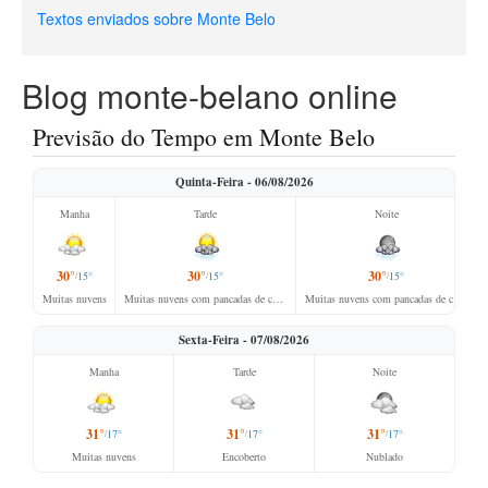
Textos enviados sobre Monte Belo
Blog monte-belano online
Previsão do Tempo em Monte Belo
Quinta-Feira - 06/08/2026
Manha
Tarde
Noite
30°
30°
30°
15°
15°
15°
/
/
/
Muitas nuvens
Muitas nuvens com pancadas de chuva isoladas
Muitas nuvens com pancadas de chuva isoladas
Sexta-Feira - 07/08/2026
Manha
Tarde
Noite
31°
31°
31°
17°
17°
17°
/
/
/
Muitas nuvens
Encoberto
Nublado