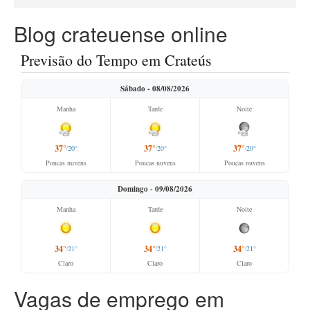
Blog crateuense online
Previsão do Tempo em Crateús
Sábado - 08/08/2026
Manha
Tarde
Noite
37°
37°
37°
20°
20°
20°
/
/
/
Poucas nuvens
Poucas nuvens
Poucas nuvens
Domingo - 09/08/2026
Manha
Tarde
Noite
34°
34°
34°
21°
21°
21°
/
/
/
Claro
Claro
Claro
Vagas de emprego em