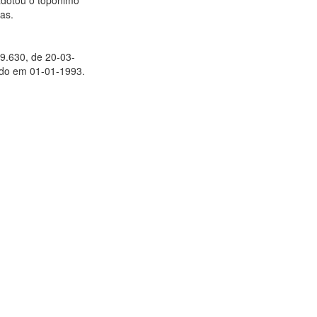
adotou o topônimo
gas.
 9.630, de 20-03-
lado em 01-01-1993.