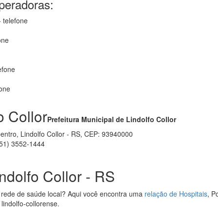
operadoras:
 telefone
one
efone
fone
 Collor
Prefeitura Municipal de Lindolfo Collor
Centro, Lindolfo Collor - RS, CEP: 93940000
51) 3552-1444
ndolfo Collor - RS
 rede de saúde local? Aqui você encontra uma
relação de Hospitais
, P
lindolfo-collorense.