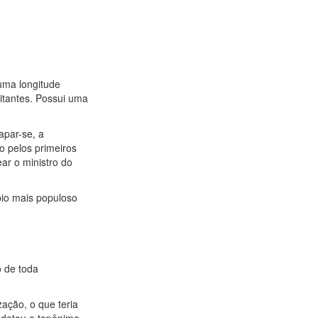
 uma longitude
itantes. Possui uma
apar-se, a
o pelos primeiros
r o ministro do
pio mais populoso
o de toda
ação, o que teria