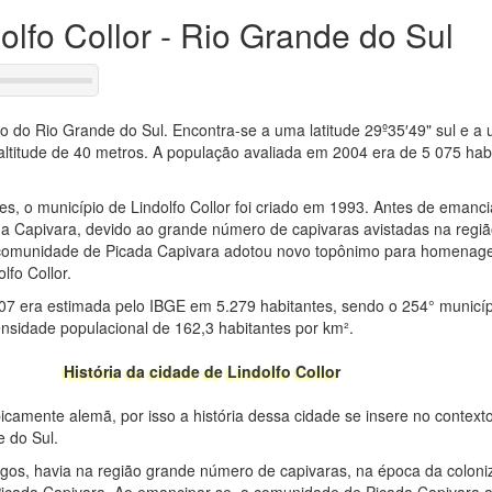
dolfo Collor - Rio Grande do Sul
ado do Rio Grande do Sul. Encontra-se a uma latitude 29º35′49" sul e a
altitude de 40 metros. A população avaliada em 2004 era de 5 075 hab
s, o município de Lindolfo Collor foi criado em 1993. Antes de emanci
a Capivara, devido ao grande número de capivaras avistadas na regiã
comunidade de Picada Capivara adotou novo topônimo para homenagea
lfo Collor.
07 era estimada pelo IBGE em 5.279 habitantes, sendo o 254° municí
sidade populacional de 162,3 habitantes por km².
História da cidade de Lindolfo Collor
picamente alemã, por isso a história dessa cidade se insere no context
 do Sul.
os, havia na região grande número de capivaras, na época da coloniz