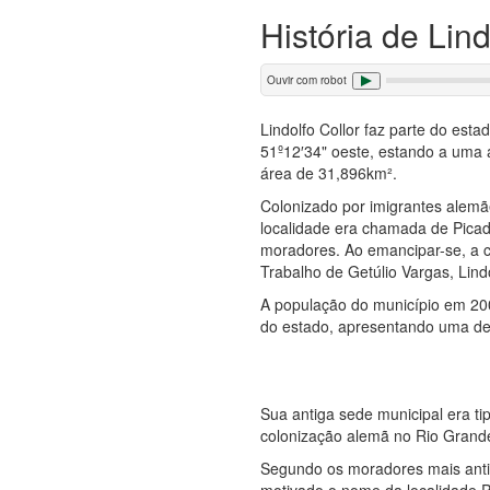
História de Lin
Ouvir com robot
Lindolfo Collor faz parte do est
51º12′34" oeste, estando a uma 
área de 31,896km².
Colonizado por imigrantes alemãe
localidade era chamada de Picad
moradores. Ao emancipar-se, a 
Trabalho de Getúlio Vargas, Lindo
A população do município em 20
do estado, apresentando uma den
Sua antiga sede municipal era ti
colonização alemã no Rio Grande
Segundo os moradores mais antig