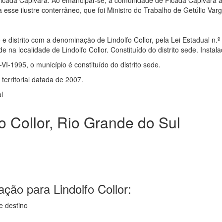
Picada Capivara. Ao emancipar-se, a comunidade de Picada Capivara 
esse ilustre conterrâneo, que foi Ministro do Trabalho de Getúlio Var
 e distrito com a denominação de Lindolfo Collor, pela Lei Estadual n.º
 na localidade de Lindolfo Collor. Constituído do distrito sede. Insta
-VI-1995, o município é constituído do distrito sede.
erritorial datada de 2007.
al
o Collor, Rio Grande do Sul
ção para Lindolfo Collor:
e destino