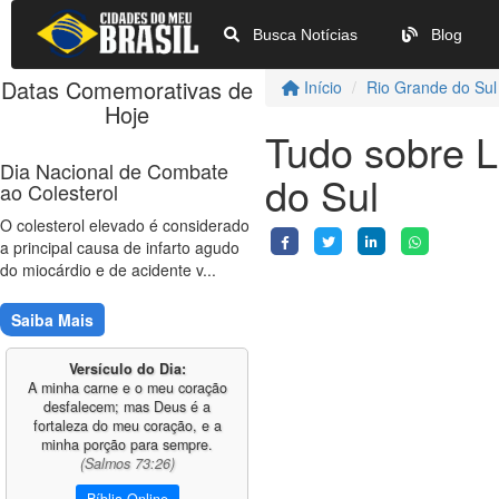
Busca Notícias
Blog
Datas Comemorativas de
Início
Rio Grande do Sul
Hoje
Tudo sobre L
Dia Nacional de Combate
do Sul
ao Colesterol
O colesterol elevado é considerado
a principal causa de infarto agudo
do miocárdio e de acidente v...
Saiba Mais
Versículo do Dia:
A minha carne e o meu coração
desfalecem; mas Deus é a
fortaleza do meu coração, e a
minha porção para sempre.
(Salmos 73:26)