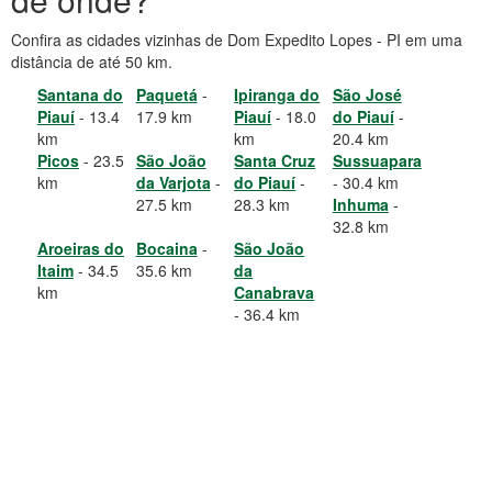
Confira as cidades vizinhas de Dom Expedito Lopes - PI em uma
distância de até 50 km.
Santana do
Paquetá
-
Ipiranga do
São José
Piauí
- 13.4
17.9 km
Piauí
- 18.0
do Piauí
-
km
km
20.4 km
Picos
- 23.5
São João
Santa Cruz
Sussuapara
km
da Varjota
-
do Piauí
-
- 30.4 km
27.5 km
28.3 km
Inhuma
-
32.8 km
Aroeiras do
Bocaina
-
São João
Itaim
- 34.5
35.6 km
da
km
Canabrava
- 36.4 km