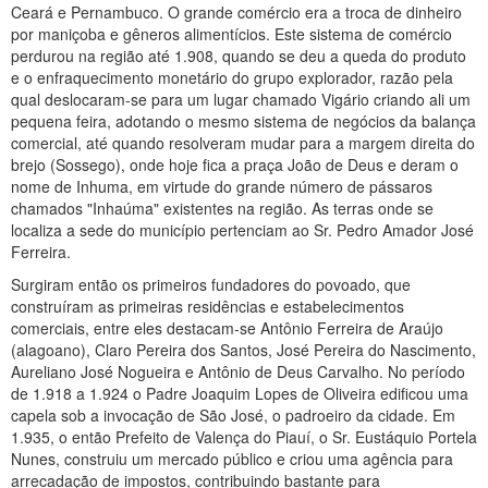
Ceará e Pernambuco. O grande comércio era a troca de dinheiro
por maniçoba e gêneros alimentícios. Este sistema de comércio
perdurou na região até 1.908, quando se deu a queda do produto
e o enfraquecimento monetário do grupo explorador, razão pela
qual deslocaram-se para um lugar chamado Vigário criando ali um
pequena feira, adotando o mesmo sistema de negócios da balança
comercial, até quando resolveram mudar para a margem direita do
brejo (Sossego), onde hoje fica a praça João de Deus e deram o
nome de Inhuma, em virtude do grande número de pássaros
chamados "Inhaúma" existentes na região. As terras onde se
localiza a sede do município pertenciam ao Sr. Pedro Amador José
Ferreira.
Surgiram então os primeiros fundadores do povoado, que
construíram as primeiras residências e estabelecimentos
comerciais, entre eles destacam-se Antônio Ferreira de Araújo
(alagoano), Claro Pereira dos Santos, José Pereira do Nascimento,
Aureliano José Nogueira e Antônio de Deus Carvalho. No período
de 1.918 a 1.924 o Padre Joaquim Lopes de Oliveira edificou uma
capela sob a invocação de São José, o padroeiro da cidade. Em
1.935, o então Prefeito de Valença do Piauí, o Sr. Eustáquio Portela
Nunes, construiu um mercado público e criou uma agência para
arrecadação de impostos, contribuindo bastante para