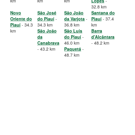
km
km
km
Lopes
-
32.8 km
Novo
São José
São João
Santana do
Oriente do
do Piauí
-
da Varjota
-
Piauí
- 37.4
Piauí
- 34.3
34.3 km
36.8 km
km
km
São João
São Luís
Barra
da
do Piauí
-
d'Alcântara
Canabrava
46.0 km
- 48.2 km
- 43.2 km
Paquetá
-
48.7 km