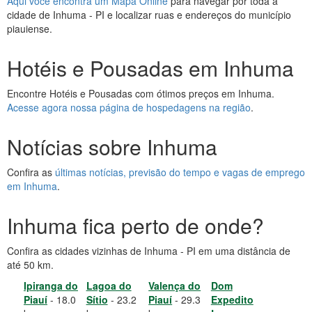
Aqui você encontra um Mapa Online
para navegar por toda a
cidade de Inhuma - PI e localizar ruas e endereços do município
piauiense.
Hotéis e Pousadas em Inhuma
Encontre Hotéis e Pousadas com ótimos preços em Inhuma.
Acesse agora nossa página de hospedagens na região
.
Notícias sobre Inhuma
Confira as
últimas notícias, previsão do tempo e vagas de emprego
em Inhuma
.
Inhuma fica perto de onde?
Confira as cidades vizinhas de Inhuma - PI em uma distância de
até 50 km.
Ipiranga do
Lagoa do
Valença do
Dom
Piauí
- 18.0
Sítio
- 23.2
Piauí
- 29.3
Expedito