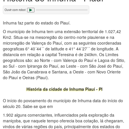
Ouvir com robot
Inhuma faz parte do estado do Piauí.
O município de Inhuma tem uma extensão territorial de 1.027,42
Km2. Situa-se na mesoregião do centro-norte piauiense e na
microregião de Valença do Piauí, com as seguintes coordenadas
geograficas 6° 40´44´´ de latitude e 41° 44´27´´ de longitude. A
distancia em relação a capital Teresina é de 240km. Os Limites
geograficos são: ao Norte - com Valença do Piauí e Lagoa do Sitio,
ao Sul - com Ipiranga do Piauí, ao Leste - com São José do Piauí,
São João da Canabrava e Santana, a Oeste - com Novo Oriente
do Piauí e Oeiras (Piauí).
História da cidade de Inhuma Piauí - PI
O início do povoamento do município de Inhuma data do início do
século 20. Sabe-se que em
1.902 alguns comerciantes, influenciados pela exploração da
maniçoba, que naquele tempo oferecia boa cotação, lá chegaram,
vindos de várias regiões do país, principalmente dos estados do