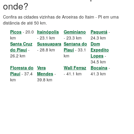
onde?
Confira as cidades vizinhas de Aroeiras do Itaim - PI em uma
distância de até 50 km.
Picos
- 20.0
Itainópolis
Geminiano
Paquetá
-
km
- 23.1 km
- 23.3 km
24.3 km
Santa Cruz
Sussuapara
Santana do
Dom
do Piauí
-
- 28.8 km
Piauí
- 33.1
Expedito
26.2 km
km
Lopes
-
34.5 km
Floresta do
Vera
Wall Ferraz
Bocaina
-
Piauí
- 37.4
Mendes
-
- 41.1 km
41.3 km
km
39.8 km