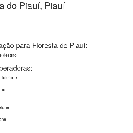
 do Piauí, Piauí
ção para Floresta do Piauí:
e destino
operadoras:
 telefone
one
efone
fone