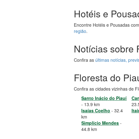
Hotéis e Pousa
Encontre Hotéis e Pousadas com
região
.
Notícias sobre 
Confira as
últimas notícias, pre
Floresta do Pia
Confira as cidades vizinhas de F
Santo Inácio do Piauí
Cam
- 13.9 km
23.
Isaías Coelho
- 32.4
Ita
km
Simplício Mendes
-
44.8 km