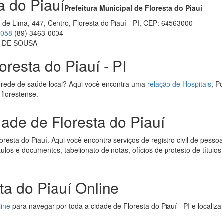
a do Piauí
Prefeitura Municipal de Floresta do Piauí
 de Lima, 447, Centro, Floresta do Piauí - PI, CEP: 64563000
0058
(89) 3463-0004
S DE SOUSA
oresta do Piauí - PI
 rede de saúde local? Aqui você encontra uma
relação de Hospitais
, P
 florestense.
dade de Floresta do Piauí
resta do Piauí. Aqui você encontra serviços de registro civil de pessoas
títulos e documentos, tabelionato de notas, ofícios de protesto de títul
ta do Piauí Online
line
para navegar por toda a cidade de Floresta do Piauí - PI e localiz