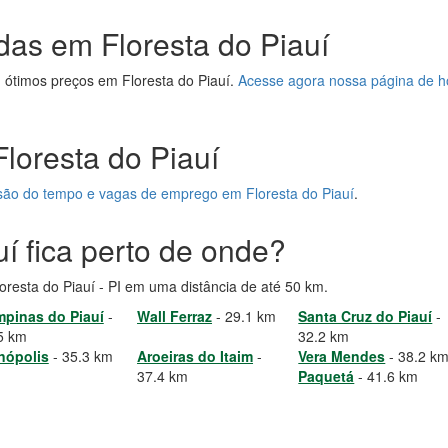
das em Floresta do Piauí
 ótimos preços em Floresta do Piauí.
Acesse agora nossa página de 
Floresta do Piauí
visão do tempo e vagas de emprego em Floresta do Piauí
.
uí fica perto de onde?
loresta do Piauí - PI em uma distância de até 50 km.
pinas do Piauí
-
Wall Ferraz
- 29.1 km
Santa Cruz do Piauí
-
5 km
32.2 km
inópolis
- 35.3 km
Aroeiras do Itaim
-
Vera Mendes
- 38.2 k
37.4 km
Paquetá
- 41.6 km