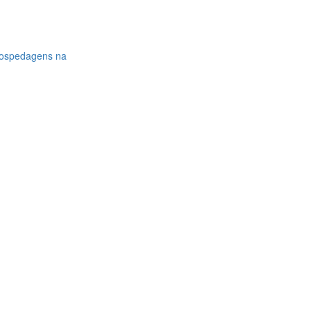
hospedagens na
m