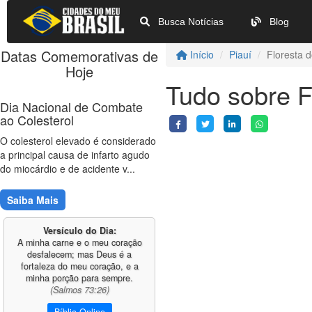
Busca Notícias
Blog
Datas Comemorativas de
Início
Piauí
Floresta d
Hoje
Tudo sobre F
Dia Nacional de Combate
ao Colesterol
O colesterol elevado é considerado
a principal causa de infarto agudo
do miocárdio e de acidente v...
Saiba Mais
Versículo do Dia:
A minha carne e o meu coração
desfalecem; mas Deus é a
fortaleza do meu coração, e a
minha porção para sempre.
(Salmos 73:26)