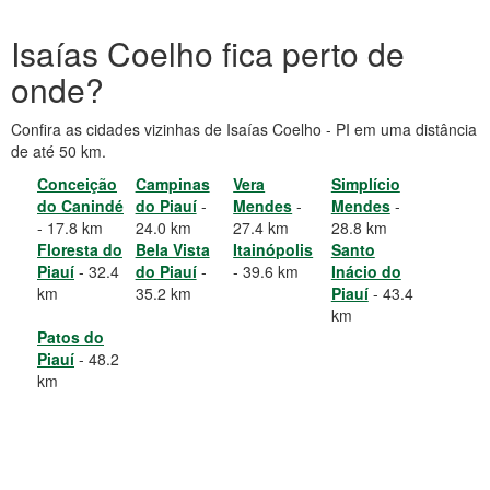
Isaías Coelho fica perto de
onde?
Confira as cidades vizinhas de Isaías Coelho - PI em uma distância
de até 50 km.
Conceição
Campinas
Vera
Simplício
do Canindé
do Piauí
-
Mendes
-
Mendes
-
- 17.8 km
24.0 km
27.4 km
28.8 km
Floresta do
Bela Vista
Itainópolis
Santo
Piauí
- 32.4
do Piauí
-
- 39.6 km
Inácio do
km
35.2 km
Piauí
- 43.4
km
Patos do
Piauí
- 48.2
km