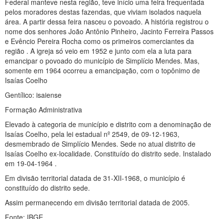
Federal manteve nesta região, teve início uma feira frequentada
pelos moradores destas fazendas, que viviam isolados naquela
área. A partir dessa feira nasceu o povoado. A história registrou o
nome dos senhores João Antônio Pinheiro, Jacinto Ferreira Passos
e Evêncio Pereira Rocha como os primeiros comerciantes da
região . A igreja só veio em 1952 e junto com ela a luta para
emancipar o povoado do município de Simplício Mendes. Mas,
somente em 1964 ocorreu a emancipação, com o topônimo de
Isaías Coelho
Gentílico: isaiense
Formação Administrativa
Elevado à categoria de município e distrito com a denominação de
Isaías Coelho, pela lei estadual nº 2549, de 09-12-1963,
desmembrado de Simplício Mendes. Sede no atual distrito de
Isaías Coelho ex-localidade. Constituído do distrito sede. Instalado
em 19-04-1964 .
Em divisão territorial datada de 31-XII-1968, o município é
constituído do distrito sede.
Assim permanecendo em divisão territorial datada de 2005.
Fonte: IBGE