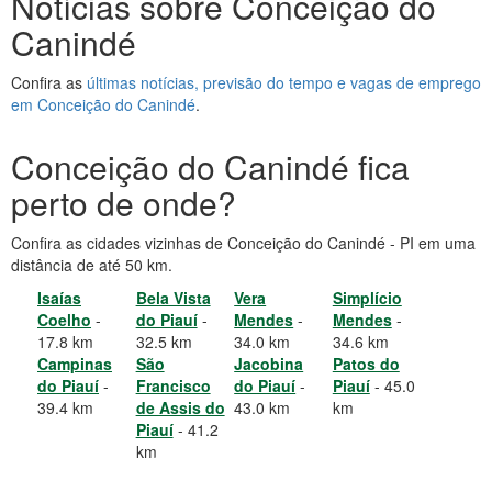
Notícias sobre Conceição do
Canindé
Confira as
últimas notícias, previsão do tempo e vagas de emprego
em Conceição do Canindé
.
Conceição do Canindé fica
perto de onde?
Confira as cidades vizinhas de Conceição do Canindé - PI em uma
distância de até 50 km.
Isaías
Bela Vista
Vera
Simplício
Coelho
-
do Piauí
-
Mendes
-
Mendes
-
17.8 km
32.5 km
34.0 km
34.6 km
Campinas
São
Jacobina
Patos do
do Piauí
-
Francisco
do Piauí
-
Piauí
- 45.0
39.4 km
de Assis do
43.0 km
km
Piauí
- 41.2
km