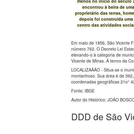
menos no início do século 
encontrou à beira de uma
proprietário das terras, ho
depois foi construída uma
centro das atividades socia
Em maio de 1856, São Vicente Fér
número 762. O Decreto Lei Esta
elevando-o à categoria de munic
Vicente de Minas. Á termo da C
LOCALIZAÁÁO - Situa-se o municí
montanhoso. Sua área é de 392,5
coordenadas geográficas 21o° 42′
Fonte: IBGE
Autor do Histórico: JOÁO BOS
DDD de São Vic