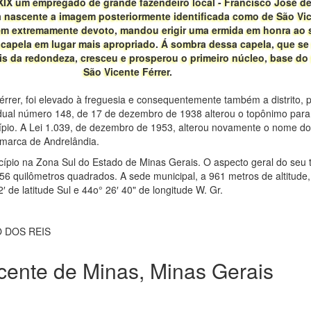
XIX um empregado de grande fazendeiro local - Francisco José d
 nascente a imagem posteriormente identificada como de São Vice
mem extremamente devoto, mandou erigir uma ermida em honra ao
 capela em lugar mais apropriado. Á sombra dessa capela, que se
is da redondeza, cresceu e prosperou o primeiro núcleo, base do f
São Vicente Férrer.
rer, foi elevado à freguesia e consequentemente também a distrito, pe
dual número 148, de 17 de dezembro de 1938 alterou o topônimo para
ípio. A Lei 1.039, de dezembro de 1953, alterou novamente o nome do
omarca de Andrelândia.
pio na Zona Sul do Estado de Minas Gerais. O aspecto geral do seu te
6 quilômetros quadrados. A sede municipal, a 961 metros de altitude
 de latitude Sul e 44o° 26′ 40" de longitude W. Gr.
CO DOS REIS
ente de Minas, Minas Gerais