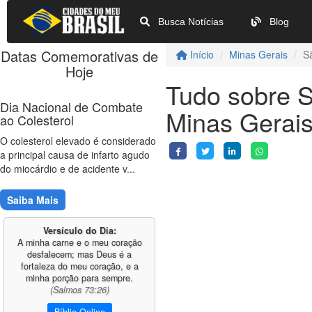
Busca Notícias
Blog
Datas Comemorativas de
Início
Minas Gerais
S
Hoje
Tudo sobre S
Dia Nacional de Combate
Minas Gerai
ao Colesterol
O colesterol elevado é considerado
a principal causa de infarto agudo
do miocárdio e de acidente v...
Saiba Mais
Versículo do Dia:
A minha carne e o meu coração
desfalecem; mas Deus é a
fortaleza do meu coração, e a
minha porção para sempre.
(Salmos 73:26)