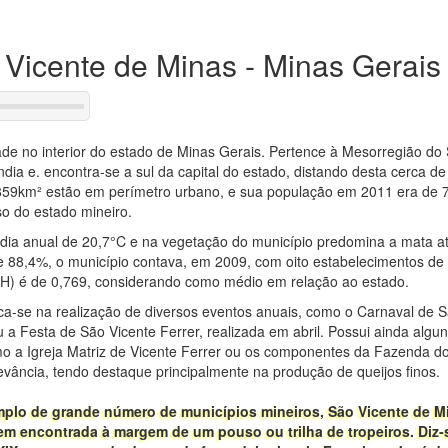
 Vicente de Minas - Minas Gerais
de no interior do estado de Minas Gerais. Pertence à Mesorregião do
ndia e. encontra-se a sul da capital do estado, distando desta cerca
859km² estão em perímetro urbano, e sua população em 2011 era de 7
o do estado mineiro.
ia anual de 20,7°C e na vegetação do município predomina a mata a
 88,4%, o município contava, em 2009, com oito estabelecimentos de 
) é de 0,769, considerando como médio em relação ao estado.
aca-se na realização de diversos eventos anuais, como o Carnaval de 
a Festa de São Vicente Ferrer, realizada em abril. Possui ainda alguns
como a Igreja Matriz de Vicente Ferrer ou os componentes da Fazenda do
evância, tendo destaque principalmente na produção de queijos finos.
mplo de grande número de municípios mineiros, São Vicente de Mi
m encontrada à margem de um pouso ou trilha de tropeiros. Diz-