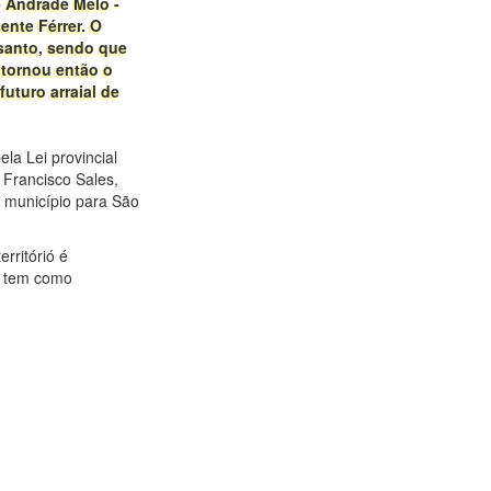
e Andrade Melo -
nte Férrer. O
 santo, sendo que
 tornou então o
uturo arraial de
la Lei provincial
 Francisco Sales,
 município para São
rritórió é
, tem como