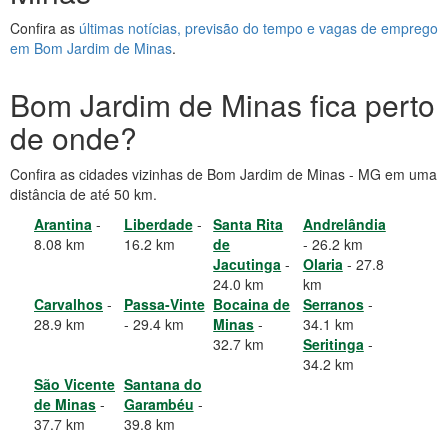
Confira as
últimas notícias, previsão do tempo e vagas de emprego
em Bom Jardim de Minas
.
Bom Jardim de Minas fica perto
de onde?
Confira as cidades vizinhas de Bom Jardim de Minas - MG em uma
distância de até 50 km.
Arantina
-
Liberdade
-
Santa Rita
Andrelândia
8.08 km
16.2 km
de
- 26.2 km
Jacutinga
-
Olaria
- 27.8
24.0 km
km
Carvalhos
-
Passa-Vinte
Bocaina de
Serranos
-
28.9 km
- 29.4 km
Minas
-
34.1 km
32.7 km
Seritinga
-
34.2 km
São Vicente
Santana do
de Minas
-
Garambéu
-
37.7 km
39.8 km