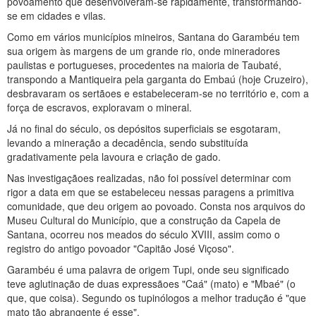
povoamento que desenvolveram-se rapidamente, transformando-
se em cidades e vilas.
Como em vários municípios mineiros, Santana do Garambéu tem
sua origem às margens de um grande rio, onde mineradores
paulistas e portugueses, procedentes na maioria de Taubaté,
transpondo a Mantiqueira pela garganta do Embaú (hoje Cruzeiro),
desbravaram os sertãoes e estabeleceram-se no território e, com a
força de escravos, exploravam o mineral.
Já no final do século, os depósitos superficiais se esgotaram,
levando a mineração a decadência, sendo substituída
gradativamente pela lavoura e criação de gado.
Nas investigaçãoes realizadas, não foi possível determinar com
rigor a data em que se estabeleceu nessas paragens a primitiva
comunidade, que deu origem ao povoado. Consta nos arquivos do
Museu Cultural do Município, que a construção da Capela de
Santana, ocorreu nos meados do século XVIII, assim como o
registro do antigo povoador "Capitão José Viçoso".
Garambéu é uma palavra de origem Tupi, onde seu significado
teve aglutinação de duas expressãoes "Caá" (mato) e "Mbaé" (o
que, que coisa). Segundo os tupinólogos a melhor tradução é "que
mato tão abrangente é esse".