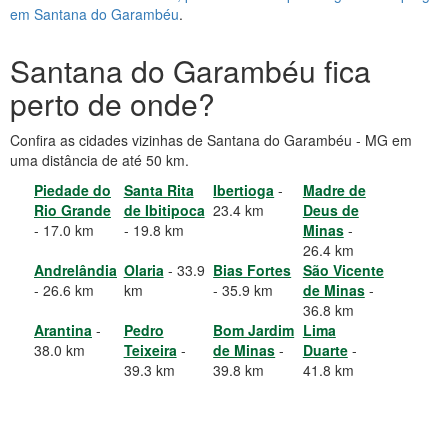
em Santana do Garambéu
.
Santana do Garambéu fica
perto de onde?
Confira as cidades vizinhas de Santana do Garambéu - MG em
uma distância de até 50 km.
Piedade do
Santa Rita
Ibertioga
-
Madre de
Rio Grande
de Ibitipoca
23.4 km
Deus de
- 17.0 km
- 19.8 km
Minas
-
26.4 km
Andrelândia
Olaria
- 33.9
Bias Fortes
São Vicente
- 26.6 km
km
- 35.9 km
de Minas
-
36.8 km
Arantina
-
Pedro
Bom Jardim
Lima
38.0 km
Teixeira
-
de Minas
-
Duarte
-
39.3 km
39.8 km
41.8 km