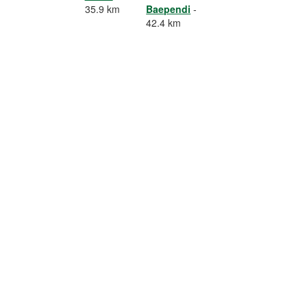
35.9 km
Baependi
-
42.4 km