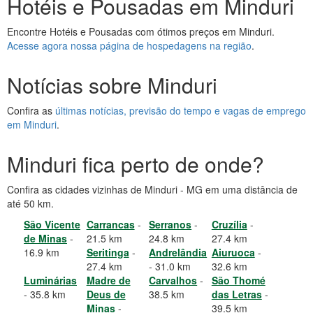
Hotéis e Pousadas em Minduri
Encontre Hotéis e Pousadas com ótimos preços em Minduri.
Acesse agora nossa página de hospedagens na região
.
Notícias sobre Minduri
Confira as
últimas notícias, previsão do tempo e vagas de emprego
em Minduri
.
Minduri fica perto de onde?
Confira as cidades vizinhas de Minduri - MG em uma distância de
até 50 km.
São Vicente
Carrancas
-
Serranos
-
Cruzília
-
de Minas
-
21.5 km
24.8 km
27.4 km
16.9 km
Seritinga
-
Andrelândia
Aiuruoca
-
27.4 km
- 31.0 km
32.6 km
Luminárias
Madre de
Carvalhos
-
São Thomé
- 35.8 km
Deus de
38.5 km
das Letras
-
Minas
-
39.5 km