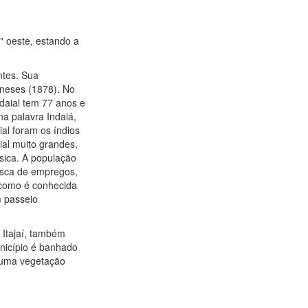
" oeste, estando a
ntes. Sua
oneses (1878). No
aial tem 77 anos e
a palavra Indaiá,
al foram os índios
ial muito grandes,
sica. A população
busca de empregos,
 como é conhecida
m passeio
 Itajaí, também
nicípio é banhado
r uma vegetação