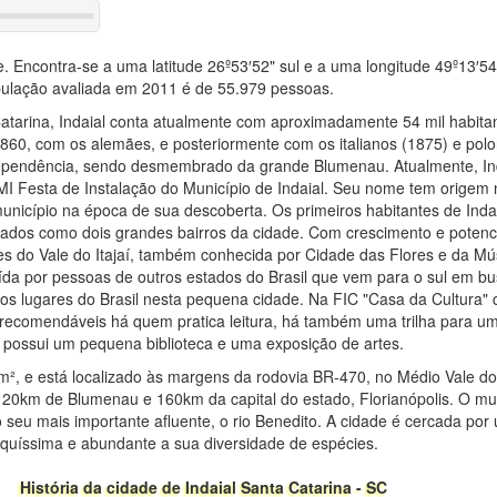
e. Encontra-se a uma latitude 26º53′52" sul e a uma longitude 49º13′54
pulação avaliada em 2011 é de 55.979 pessoas.
atarina, Indaial conta atualmente com aproximadamente 54 mil habita
 1860, com os alemães, e posteriormente com os italianos (1875) e pol
ependência, sendo desmembrado da grande Blumenau. Atualmente, Ind
MI Festa de Instalação do Município de Indaial. Seu nome tem origem n
icípio na época de sua descoberta. Os primeiros habitantes de Indai
eados como dois grandes bairros da cidade. Com crescimento e potenc
es do Vale do Itajaí, também conhecida por Cidade das Flores e da Mú
tuída por pessoas de outros estados do Brasil que vem para o sul em 
os lugares do Brasil nesta pequena cidade. Na FIC "Casa da Cultura"
s recomendáveis há quem pratica leitura, há também uma trilha para u
possui um pequena biblioteca e uma exposição de artes.
m², e está localizado às margens da rodovia BR-470, no Médio Vale do
 20km de Blumenau e 160km da capital do estado, Florianópolis. O mu
elo seu mais importante afluente, o rio Benedito. A cidade é cercada po
riquíssima e abundante a sua diversidade de espécies.
História da cidade de Indaial Santa Catarina - SC