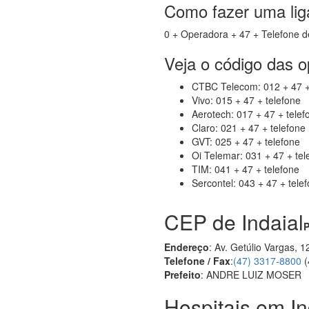
Como fazer uma liga
0 + Operadora + 47 + Telefone d
Veja o código das 
CTBC Telecom: 012 + 47 +
Vivo: 015 + 47 + telefone
Aerotech: 017 + 47 + telef
Claro: 021 + 47 + telefone
GVT: 025 + 47 + telefone
Oi Telemar: 031 + 47 + tel
TIM: 041 + 47 + telefone
Sercontel: 043 + 47 + tele
CEP de Indaial
P
Endereço
: Av. Getúlio Vargas, 
Telefone / Fax
:
(47) 3317-8800
(
Prefeito
: ANDRE LUIZ MOSER
Hospitais em In