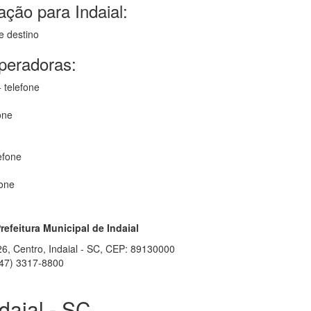
ção para Indaial:
e destino
operadoras:
 telefone
one
efone
fone
refeitura Municipal de Indaial
126, Centro, Indaial - SC, CEP: 89130000
47) 3317-8800
daial - SC