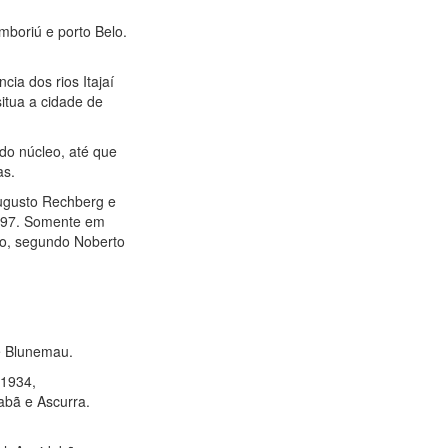
mboriú e porto Belo.
ia dos rios Itajaí
situa a cidade de
do núcleo, até que
as.
Augusto Rechberg e
 1897. Somente em
mo, segundo Noberto
de Blunemau.
-1934,
dabã e Ascurra.