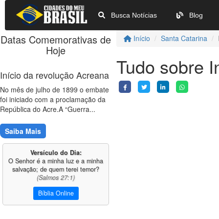
Busca Notícias
Blog
Datas Comemorativas de
Início
Santa Catarina
Hoje
Tudo sobre I
Início da revolução Acreana
No mês de julho de 1899 o embate
foi iniciado com a proclamação da
República do Acre.A “Guerra...
Saiba Mais
Versículo do Dia:
O Senhor é a minha luz e a minha
salvação; de quem terei temor?
(Salmos 27:1)
Bíblia Online