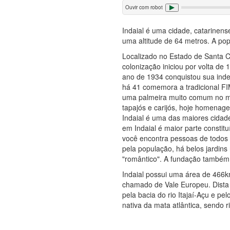
Ouvir com robot
Indaial é uma cidade, catarinens
uma altitude de 64 metros. A po
Localizado no Estado de Santa C
colonização iniciou por volta de
ano de 1934 conquistou sua ind
há 41 comemora a tradicional FI
uma palmeira muito comum no mun
tapajós e carijós, hoje homenag
Indaial é uma das maiores cidad
em Indaial é maior parte consti
você encontra pessoas de todos 
pela população, há belos jardin
"romântico". A fundação também 
Indaial possui uma área de 466k
chamado de Vale Europeu. Dista
pela bacia do rio Itajaí-Açu e p
nativa da mata atlântica, sendo 