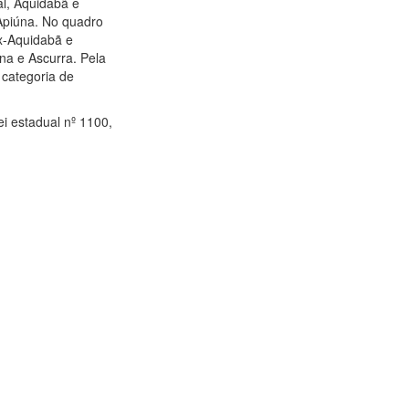
al, Aquidabã e
 Apiúna. No quadro
ex-Aquidabã e
iúna e Ascurra. Pela
 categoria de
lei estadual nº 1100,