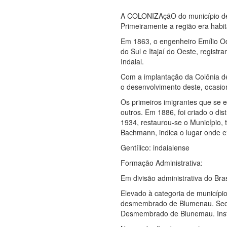
A COLONIZAçãO do município de In
Primeiramente a região era habita
Em 1863, o engenheiro Emílio Ode
do Sul e Itajaí do Oeste, registr
Indaial.
Com a implantação da Colônia de
o desenvolvimento deste, ocasio
Os primeiros imigrantes que se 
outros. Em 1886, foi criado o di
1934, restaurou-se o Município,
Bachmann, indica o lugar onde e
Gentílico: indaialense
Formação Administrativa:
Em divisão administrativa do Bras
Elevado à categoria de município
desmembrado de Blumenau. Sede no
Desmembrado de Blunemau. Inst