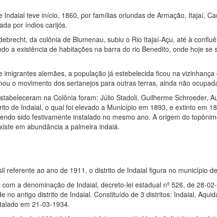
daial teve início, 1860, por famílias oriundas de Armação, Itajaí, Ca
da por índios carijós.
brecht, da colônia de Blumenau, subiu o Rio Itajaí-Açu, até à confluênc
ando a existência de habitações na barra do rio Benedito, onde hoje se 
 imigrantes alemães, a população já estebelecida ficou na vizinhança 
nou o movimento dos sertanejos para outras terras, ainda não ocupad
estabeleceram na Colônia foram: Júlio Stadoli, Guilherme Schroeder, 
strito de Indaial, o qual foi elevado a Município em 1893, e extinto em
 tendo sido festivamente instalado no mesmo ano. A origem do topôni
xiste em abundância a palmeira indaiá.
il referente ao ano de 1911, o distrito de Indaial figura no município 
 com a denominação de Indaial, decreto-lei estadual nº 526, de 28-02
 antigo distrito de Indaial. Constituído de 3 distritos: Indaial, Aqui
alado em 21-03-1934.