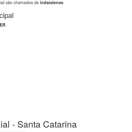
ial são chamados de
indaialense
.
cipal
SER
.
ial - Santa Catarina