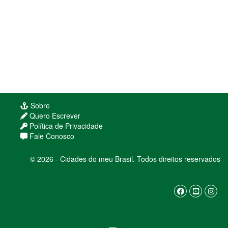
Sobre
Quero Escrever
Política de Privacidade
Fale Conosco
© 2026 - Cidades do meu Brasil. Todos direitos reservados
Usamos cookies para melhorar sua experiência
de navegação. Ao continuar, você concorda com
nossa
política de privacidade
ENTENDI