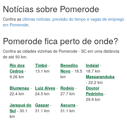
Notícias sobre Pomerode
Confira as
últimas notícias, previsão do tempo e vagas de emprego
em Pomerode
.
Pomerode fica perto de onde?
Confira as cidades vizinhas de Pomerode - SC em uma distância
de até 50 km.
Rio dos
Timbó
-
Benedito
Indaial
-
Cedros
-
13.1 km
Novo
- 18.5
18.7 km
9.26 km
km
Massaranduba
- 22.2 km
Blumenau
-
Luiz Alves
-
Rodeio
-
Doutor
22.4 km
24.5 km
27.7 km
Pedrinho
-
29.9 km
Jaraguá do
Gaspar
-
Ascurra
-
Sul
- 30.1
31.1 km
31.1 km
km