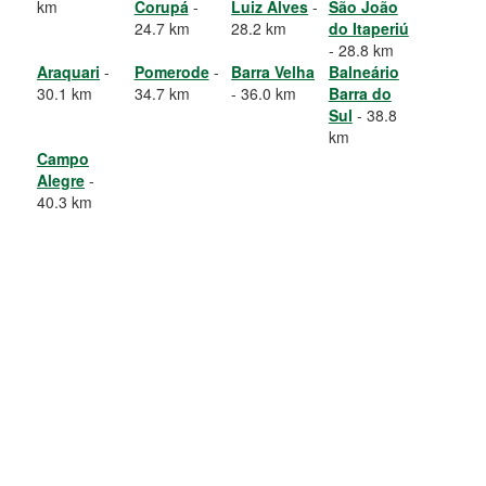
km
Corupá
-
Luiz Alves
-
São João
24.7 km
28.2 km
do Itaperiú
- 28.8 km
Araquari
-
Pomerode
-
Barra Velha
Balneário
30.1 km
34.7 km
- 36.0 km
Barra do
Sul
- 38.8
km
Campo
Alegre
-
40.3 km