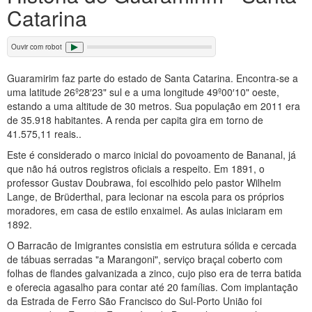
Catarina
Ouvir com robot
Guaramirim faz parte do estado de Santa Catarina. Encontra-se a
uma latitude 26º28′23" sul e a uma longitude 49º00′10" oeste,
estando a uma altitude de 30 metros. Sua população em 2011 era
de 35.918 habitantes. A renda per capita gira em torno de
41.575,11 reais..
Este é considerado o marco inicial do povoamento de Bananal, já
que não há outros registros oficiais a respeito. Em 1891, o
professor Gustav Doubrawa, foi escolhido pelo pastor Wilhelm
Lange, de Brüderthal, para lecionar na escola para os próprios
moradores, em casa de estilo enxaimel. As aulas iniciaram em
1892.
O Barracão de Imigrantes consistia em estrutura sólida e cercada
de tábuas serradas "a Marangoni", serviço braçal coberto com
folhas de flandes galvanizada a zinco, cujo piso era de terra batida
e oferecia agasalho para contar até 20 famílias. Com implantação
da Estrada de Ferro São Francisco do Sul-Porto União foi