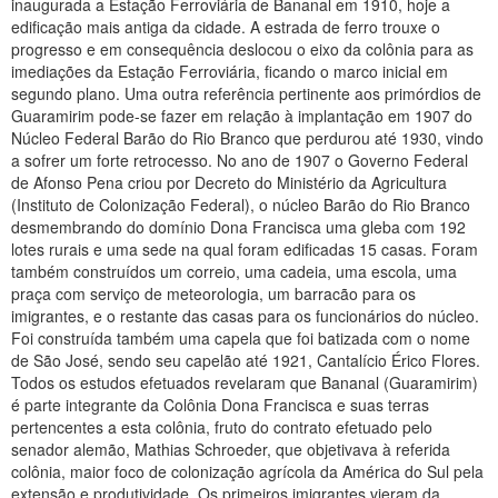
inaugurada a Estação Ferroviária de Bananal em 1910, hoje a
edificação mais antiga da cidade. A estrada de ferro trouxe o
progresso e em consequência deslocou o eixo da colônia para as
imediações da Estação Ferroviária, ficando o marco inicial em
segundo plano. Uma outra referência pertinente aos primórdios de
Guaramirim pode-se fazer em relação à implantação em 1907 do
Núcleo Federal Barão do Rio Branco que perdurou até 1930, vindo
a sofrer um forte retrocesso. No ano de 1907 o Governo Federal
de Afonso Pena criou por Decreto do Ministério da Agricultura
(Instituto de Colonização Federal), o núcleo Barão do Rio Branco
desmembrando do domínio Dona Francisca uma gleba com 192
lotes rurais e uma sede na qual foram edificadas 15 casas. Foram
também construídos um correio, uma cadeia, uma escola, uma
praça com serviço de meteorologia, um barracão para os
imigrantes, e o restante das casas para os funcionários do núcleo.
Foi construída também uma capela que foi batizada com o nome
de São José, sendo seu capelão até 1921, Cantalício Érico Flores.
Todos os estudos efetuados revelaram que Bananal (Guaramirim)
é parte integrante da Colônia Dona Francisca e suas terras
pertencentes a esta colônia, fruto do contrato efetuado pelo
senador alemão, Mathias Schroeder, que objetivava à referida
colônia, maior foco de colonização agrícola da América do Sul pela
extensão e produtividade. Os primeiros imigrantes vieram da