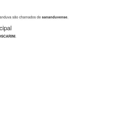
nanduva são chamados de
sananduvense
.
cipal
OSCARINI
.