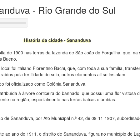
nanduva - Rio Grande do Sul
História da cidade - Sananduva
olta de 1900 nas terras da fazenda de São João do Forquilha, que, na
os Bueno.
local foi italiano Fiorentino Bachi, que, com toda a sua família, transf
traídos pela fertilidade do solo, outros elementos ali se instalam.
o foi oficializado como Colônia Sananduva.
ribuída à árvore corticeira do banhado, que possui uma flor vistosa 
stente na região, especialmente nas terras baixas e úmidas.
ão de Sananduva, por Ato Municipal n.º 42, de 09-11-1907, subordinad
nte ao ano de 1911, o distrito de Sananduva, figura no município de L