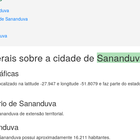
nduva
 de Sananduva
duva
rais sobre a cidade de
Sananduv
áficas
calizado na latitude -27.947 e longitude -51.8079 e faz parte do esta
rio de Sananduva
nanduva de extensão territorial.
nduva
Sananduva possui aproximadamente 16.211 habitantes.