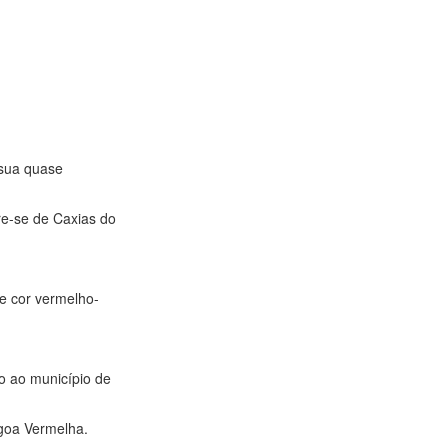
 sua quase
ere-se de Caxias do
de cor vermelho-
o ao município de
agoa Vermelha.