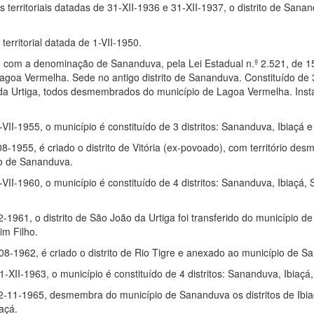
territoriais datadas de 31-XII-1936 e 31-XII-1937, o distrito de San
rritorial datada de 1-VII-1950.
o com a denominação de Sananduva, pela Lei Estadual n.º 2.521, de 1
oa Vermelha. Sede no antigo distrito de Sananduva. Constituído de 3 
da Urtiga, todos desmembrados do município de Lagoa Vermelha. Inst
1-VII-1955, o município é constituído de 3 distritos: Sananduva, Ibiaçá 
08-1955, é criado o distrito de Vitória (ex-povoado), com território des
io de Sananduva.
1-VII-1960, o município é constituído de 4 distritos: Sananduva, Ibiaçá,
2-1961, o distrito de São João da Urtiga foi transferido do município 
im Filho.
-08-1962, é criado o distrito de Rio Tigre e anexado ao município de 
1-XII-1963, o município é constituído de 4 distritos: Sananduva, Ibiaçá, 
22-11-1965, desmembra do município de Sananduva os distritos de Ibiaç
iaçá.