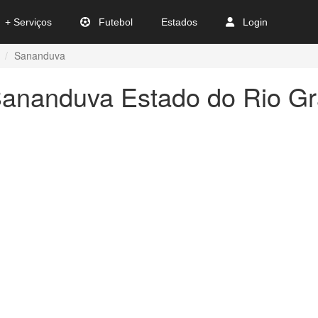
+ Serviços
Futebol
Estados
Login
Sananduva
Sananduva Estado do Rio G