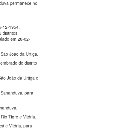
anduva permanece no
5-12-1954,
distritos:
alado em 28-02-
e São João da Urtiga.
membrado do distrito
 São João da Urtiga e
de Sananduva, para
Sananduva.
Rio Tigre e Vitória.
á e Vitória, para