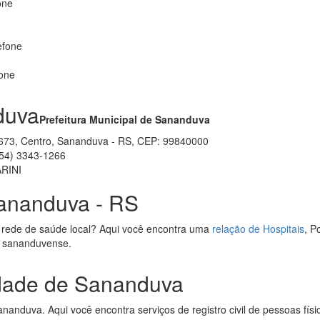
one
efone
fone
duva
Prefeitura Municipal de Sananduva
i, 673, Centro, Sananduva - RS, CEP: 99840000
54) 3343-1266
RINI
ananduva - RS
 rede de saúde local? Aqui você encontra uma
relação de Hospitais
, P
de sananduvense.
idade de Sananduva
anduva. Aqui você encontra serviços de registro civil de pessoas físic