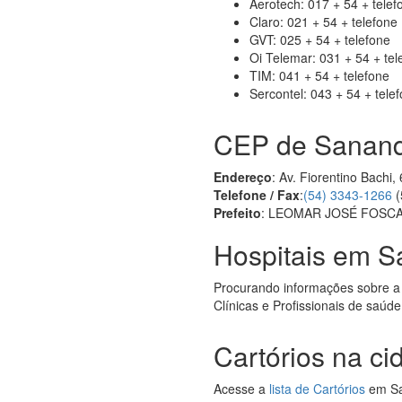
Aerotech: 017 + 54 + telef
Claro: 021 + 54 + telefone
GVT: 025 + 54 + telefone
Oi Telemar: 031 + 54 + tel
TIM: 041 + 54 + telefone
Sercontel: 043 + 54 + tele
CEP de Sanan
Endereço
: Av. Fiorentino Bach
Telefone / Fax
:
(54) 3343-1266
(
Prefeito
: LEOMAR JOSÉ FOSCA
Hospitais em S
Procurando informações sobre a
Clínicas e Profissionais de saú
Cartórios na c
Acesse a
lista de Cartórios
em San