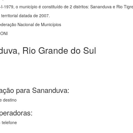
1-I-1979, o município é constituído de 2 distritos: Sananduva e Rio Tigr
erritorial datada de 2007.
deração Nacional de Municípios
RONI
uva, Rio Grande do Sul
gação para Sananduva:
e destino
operadoras:
 telefone