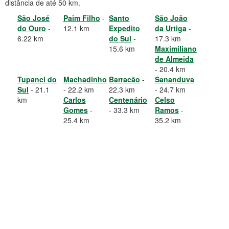
distância de até 50 km.
São José
Paim Filho
-
Santo
São João
do Ouro
-
12.1 km
Expedito
da Urtiga
-
6.22 km
do Sul
-
17.3 km
15.6 km
Maximiliano
de Almeida
- 20.4 km
Tupanci do
Machadinho
Barracão
-
Sananduva
Sul
- 21.1
- 22.2 km
22.3 km
- 24.7 km
km
Carlos
Centenário
Celso
Gomes
-
- 33.3 km
Ramos
-
25.4 km
35.2 km