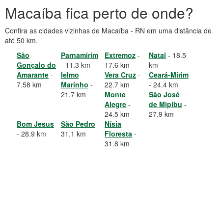
Macaíba fica perto de onde?
Confira as cidades vizinhas de Macaíba - RN em uma distância de
até 50 km.
São
Parnamirim
Extremoz
-
Natal
- 18.5
Gonçalo do
- 11.3 km
17.6 km
km
Amarante
-
Ielmo
Vera Cruz
-
Ceará-Mirim
7.58 km
Marinho
-
22.7 km
- 24.4 km
21.7 km
Monte
São José
Alegre
-
de Mipibu
-
24.5 km
27.9 km
Bom Jesus
São Pedro
-
Nísia
- 28.9 km
31.1 km
Floresta
-
31.8 km