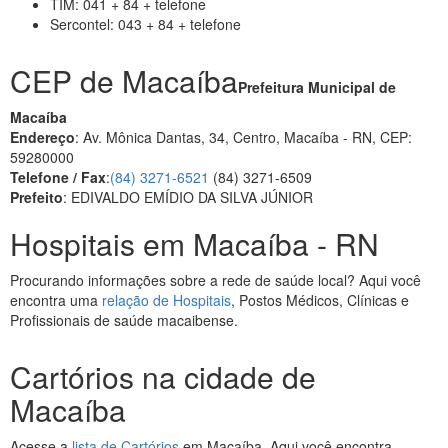
TIM: 041 + 84 + telefone
Sercontel: 043 + 84 + telefone
CEP de Macaíba
Prefeitura Municipal de
Macaíba
Endereço
: Av. Mônica Dantas, 34, Centro, Macaíba - RN, CEP:
59280000
Telefone / Fax
:
(84) 3271-6521
(84) 3271-6509
Prefeito
: EDIVALDO EMÍDIO DA SILVA JÚNIOR
Hospitais em Macaíba - RN
Procurando informações sobre a rede de saúde local? Aqui você
encontra uma
relação de Hospitais
, Postos Médicos, Clínicas e
Profissionais de saúde macaibense.
Cartórios na cidade de
Macaíba
Acesse a
lista de Cartórios
em Macaíba. Aqui você encontra