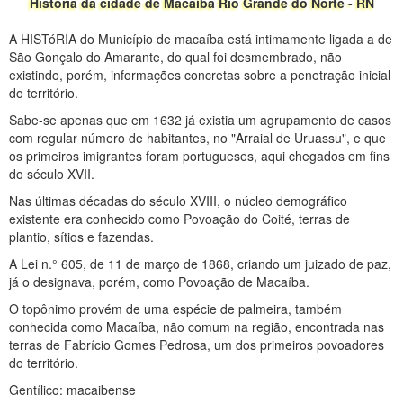
História da cidade de Macaíba Rio Grande do Norte - RN
A HISTóRIA do Município de macaíba está intimamente ligada a de
São Gonçalo do Amarante, do qual foi desmembrado, não
existindo, porém, informações concretas sobre a penetração inicial
do território.
Sabe-se apenas que em 1632 já existia um agrupamento de casos
com regular número de habitantes, no "Arraial de Uruassu", e que
os primeiros imigrantes foram portugueses, aqui chegados em fins
do século XVII.
Nas últimas décadas do século XVIII, o núcleo demográfico
existente era conhecido como Povoação do Coité, terras de
plantio, sítios e fazendas.
A Lei n.° 605, de 11 de março de 1868, criando um juizado de paz,
já o designava, porém, como Povoação de Macaíba.
O topônimo provém de uma espécie de palmeira, também
conhecida como Macaíba, não comum na região, encontrada nas
terras de Fabrício Gomes Pedrosa, um dos primeiros povoadores
do território.
Gentílico: macaibense