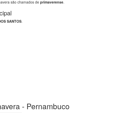
mavera são chamados de
primaverense
.
cipal
DOS SANTOS
.
imavera - Pernambuco