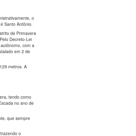
istrativamente, o
 é Santo Antônio.
trito de Primavera
 Pelo Decreto-Lei
o autônomo, com a
stalado em 2 de
 129 metros. A
vera, tendo como
 Escada no ano de
nte, que sempre
 trazendo o