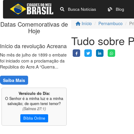
Busca Notícias
Blog
Datas Comemorativas de
Início
Pernambuco
Pr
Hoje
Tudo sobre 
Início da revolução Acreana
No mês de julho de 1899 o embate
foi iniciado com a proclamação da
República do Acre.A “Guerra...
Saiba Mais
Versículo do Dia:
O Senhor é a minha luz e a minha
salvação; de quem terei temor?
(Salmos 27:1)
Bíblia Online