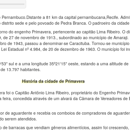
e Pernambuco.Distante a 81 km da capital pernambucana,Recife. Admin
 distrito sede e pelo povoado de Pedra Branca. O padroeiro da cidade
rno do engenho Primavera, pertencente ao capitão Lima Ribeiro. O dis
 19, de 27 de novembro de 1913., subordinado ao município de Amaraji.
mbro de 1943, passou a denominar-se Caracituba. Tornou-se municípi
Lei Estadual nº 4.984, de 20 de dezembro de 1963. O município foi in
′53" sul e a uma longitude 35º21′15" oeste, estando a uma altitude de
de 13.797 habitantes.
História da cidade de Primavera
ra foi o Capitão Antônio Lima Ribeiro, proprietário do Engenho Prima
ma feira, concedida através de um alvará da Câmara de Vereadores de
or de aguardente e recebia os comboios de compradores de aguarde
ndo serem atendidos.
 de barracas que vendiam gêneros alimentícios, assim foi crescendo,