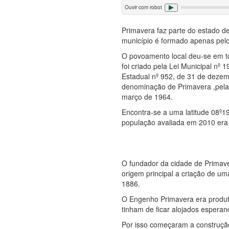
Ouvir com robot
Primavera faz parte do estado d
município é formado apenas pelo
O povoamento local deu-se em to
foi criado pela Lei Municipal nº
Estadual nº 952, de 31 de deze
denominação de Primavera ,pela 
março de 1964.
Encontra-se a uma latitude 08º19
população avaliada em 2010 era 
O fundador da cidade de Primave
origem principal a criação de u
1886.
O Engenho Primavera era produt
tinham de ficar alojados espera
Por isso começaram a construção