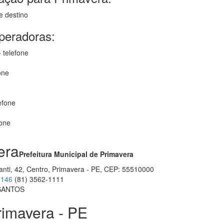
e destino
operadoras:
 telefone
one
efone
fone
era
Prefeitura Municipal de Primavera
anti, 42, Centro, Primavera - PE, CEP: 55510000
1146
(81) 3562-1111
 SANTOS
rimavera - PE