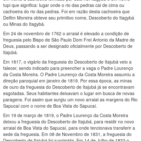
tupi que significa: lugar onde o rio das pedras cai de cima ou
cachoeira do rio das pedras. Foi em razão desta cachoeira que
Delfim Moreira obteve seu primitivo nome, Descoberto do Itagybá
ou Minas do Itagybá.
Em 24 de novembro de 1762 o arraial é elevado a condição de
freguesia pelo Bispo de São Paulo Dom Frei Antonio da Madre de
Deus, passando a ser designado oficialmente por Descoberto de
Itajubá.
Em 1817, o vigário da freguesia do Descoberto de Itajubá veio a
falecer, sendo indicado para preencher a vaga o Padre Lourenço
da Costa Moreira. O Padre Lourenço da Costa Moreira assumiu a
direção paroquial em janeiro de 1819. Por essa época, as minas
de ouro da freguesia do Descoberto de Itajubá já se encontravam
esgotadas. Seus habitantes deixavam o lugar em busca de novas
paragens. Foi assim que surgiu um novo arraial as margens do Rio
Sapucaí com o nome de Boa Vista do Sapucaí.
Em 19 de março de 1819, o Padre Lourenço da Costa Moreira
deixou a freguesia do Descoberto de Itajubá, para residir no novo
arraial de Boa Vista do Sapucaí, para onde tencionava transferir a
sede da freguesia. Em 08 de Novembro de 1831, a freguesia do
Descoberto de Itajubá foi suprimida. Em 14 de Julho de 1832 o