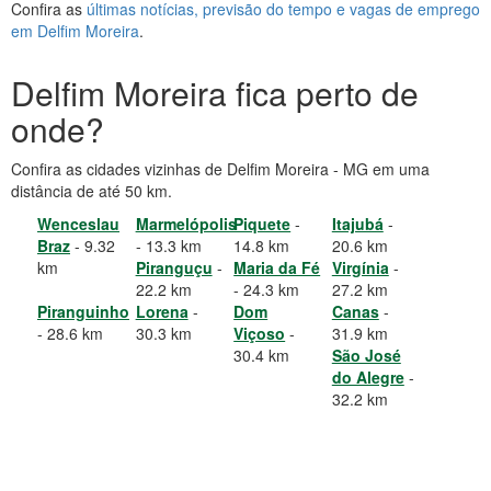
Confira as
últimas notícias, previsão do tempo e vagas de emprego
em Delfim Moreira
.
Delfim Moreira fica perto de
onde?
Confira as cidades vizinhas de Delfim Moreira - MG em uma
distância de até 50 km.
Wenceslau
Marmelópolis
Piquete
-
Itajubá
-
Braz
- 9.32
- 13.3 km
14.8 km
20.6 km
km
Piranguçu
-
Maria da Fé
Virgínia
-
22.2 km
- 24.3 km
27.2 km
Piranguinho
Lorena
-
Dom
Canas
-
- 28.6 km
30.3 km
Viçoso
-
31.9 km
30.4 km
São José
do Alegre
-
32.2 km