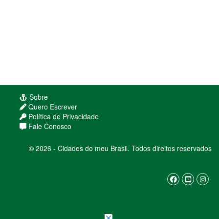
Sobre
Quero Escrever
Política de Privacidade
Fale Conosco
© 2026 - Cidades do meu Brasil. Todos direitos reservados
Usamos cookies para melhorar sua experiência
de navegação. Ao continuar, você concorda com
nossa
política de privacidade
ENTENDI