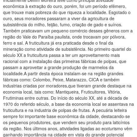
Inicialmente Delfim Moreira teve como principal atividade
econômica à extração do ouro, porém, foi um período efêmero,
que trouxe mais pobreza do que riqueza a localidade. Esgotado o
ouro, seus moradores passaram a viver da agricultura de
subsistência do milho, feijão, fumo, criação de gado e suínos.
Também praticavam um pequeno comércio desses gêneros com a
região do Vale do Paraíba paulista, onde trocavam por pólvora,
ferro e sal. A fruticultura já era praticada desde o final da
mineração como atividade de subsistência. No primeiro quartel do
século XX a fruticultura passa a ter um aproveitamento mais
racional com a instalação das primeiras fábricas de polpas, que
passam a aproveitar a grande produção de marmelos da
localidade.A partir desta época instalam-se na região grandes
fábricas como: Colombo, Peixe, Matarazzo, CICA e também
industrias criadas por moradores,que tiveram grande destaque na
economia local, tais como: Mantiqueira, Fruticultores, Vitória,
Frutiminas entre outras. Do início do século XX, até a década de
1970 do referido século, a base da economia local se assentava na
fruticultura e na industria de polpas de frutas. A pecuária leiteira
sempre foi importante base econômica da cidade, destacando-se
os pequenos produtores, que vendem seu produto para laticínios
da região. Nos últimos anos, atividades ligadas ao ecoturismo vêm
ganhando importância na cidade em vista do grande potencial