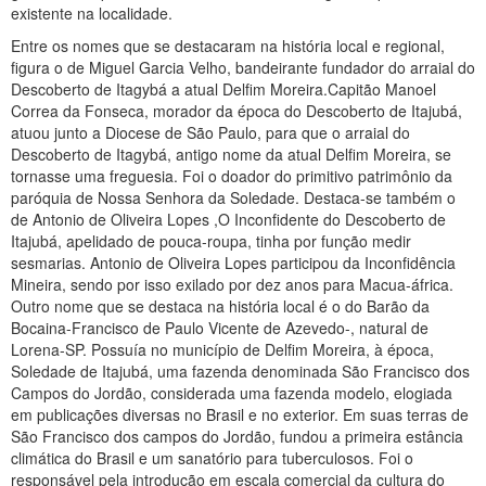
existente na localidade.
Entre os nomes que se destacaram na história local e regional,
figura o de Miguel Garcia Velho, bandeirante fundador do arraial do
Descoberto de Itagybá a atual Delfim Moreira.Capitão Manoel
Correa da Fonseca, morador da época do Descoberto de Itajubá,
atuou junto a Diocese de São Paulo, para que o arraial do
Descoberto de Itagybá, antigo nome da atual Delfim Moreira, se
tornasse uma freguesia. Foi o doador do primitivo patrimônio da
paróquia de Nossa Senhora da Soledade. Destaca-se também o
de Antonio de Oliveira Lopes ,O Inconfidente do Descoberto de
Itajubá, apelidado de pouca-roupa, tinha por função medir
sesmarias. Antonio de Oliveira Lopes participou da Inconfidência
Mineira, sendo por isso exilado por dez anos para Macua-áfrica.
Outro nome que se destaca na história local é o do Barão da
Bocaina-Francisco de Paulo Vicente de Azevedo-, natural de
Lorena-SP. Possuía no município de Delfim Moreira, à época,
Soledade de Itajubá, uma fazenda denominada São Francisco dos
Campos do Jordão, considerada uma fazenda modelo, elogiada
em publicações diversas no Brasil e no exterior. Em suas terras de
São Francisco dos campos do Jordão, fundou a primeira estância
climática do Brasil e um sanatório para tuberculosos. Foi o
responsável pela introdução em escala comercial da cultura do