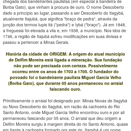
chegada dos bandeirantes paulistas (em especial à bandeira de
Borba Gato), que vinham à procura de ouro. O nome Descoberto
dado a princípio ao lugar, passando a ser Descoberto do Itagybá,
atualmente Itajubá, que significa "braço de pedra", através da
junção dos termos tupis itá ("pedra") e îybá ("braço"). Já em 1848,
a freguesia foi elevada a vila e, em 1938, a município. Nos idos de
1746, a região de Itajubá sofreu modificações em suas divisas e
passou a pertencer a Minas Gerais.
História da cidade de ORIGEM: A origem do atual município
de Delfim Moreira está ligada a mineração. Sua fundação
não pode ser precisada com certeza. Possivelmente
ocorreu entre os anos de 1703 a 1705. O fundador do
povoado foi o bandeirante paulista Miguel Garcia Velho
(Borba Gato), que durante 05 anos permaneceu no arraial
faiscando ouro.
Primitivamente o arraial foi designado por: Minas Novas de Itagybá
ou Novo Descoberto do Itagybá, em razão da cachoeira do Rio
Santo Antonio, onde Miguel Garcia Velho encontrou ouro e por ali
permaneceu faiscando por 05 anos. O arraial que deu origem a
Delfim Moreira surgiu à margem direita do rio Santo Antonio, quase
em frente à cachoeira formado por este rio. Itagybá é um nome