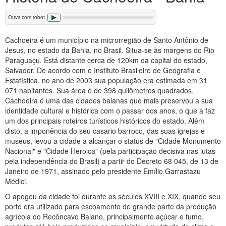
Ouvir com robot
Cachoeira é um município na microrregião de Santo Antônio de
Jesus, no estado da Bahia, no Brasil. Situa-se às margens do Rio
Paraguaçu. Está distante cerca de 120km da capital do estado,
Salvador. De acordo com o Instituto Brasileiro de Geografia e
Estatística, no ano de 2003 sua população era estimada em 31
071 habitantes. Sua área é de 398 quilômetros quadrados.
Cachoeira é uma das cidades baianas que mais preservou a sua
identidade cultural e histórica com o passar dos anos, o que a faz
um dos principais roteiros turísticos históricos do estado. Além
disto, a imponência do seu casario barroco, das suas igrejas e
museus, levou a cidade a alcançar o status de "Cidade Monumento
Nacional" e "Cidade Heroica" (pela participação decisiva nas lutas
pela independência do Brasil) a partir do Decreto 68 045, de 13 de
Janeiro de 1971, assinado pelo presidente Emílio Garrastazu
Médici.
O apogeu da cidade foi durante os séculos XVIII e XIX, quando seu
porto era utilizado para escoamento de grande parte da produção
agrícola do Recôncavo Baiano, principalmente açúcar e fumo,