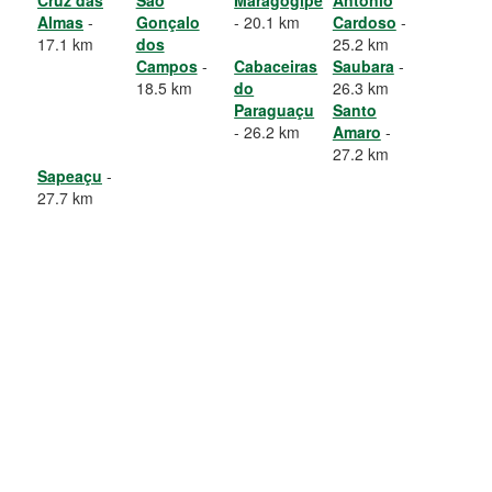
Cruz das
São
Maragogipe
Antônio
Almas
-
Gonçalo
- 20.1 km
Cardoso
-
17.1 km
dos
25.2 km
Campos
-
Cabaceiras
Saubara
-
18.5 km
do
26.3 km
Paraguaçu
Santo
- 26.2 km
Amaro
-
27.2 km
Sapeaçu
-
27.7 km