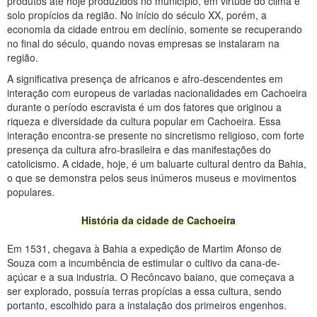
produtos até hoje produzidos no município, em virtude do clima e
solo propícios da região. No início do século XX, porém, a
economia da cidade entrou em declínio, somente se recuperando
no final do século, quando novas empresas se instalaram na
região.
A significativa presença de africanos e afro-descendentes em
interação com europeus de variadas nacionalidades em Cachoeira
durante o período escravista é um dos fatores que originou a
riqueza e diversidade da cultura popular em Cachoeira. Essa
interação encontra-se presente no sincretismo religioso, com forte
presença da cultura afro-brasileira e das manifestações do
catolicismo. A cidade, hoje, é um baluarte cultural dentro da Bahia,
o que se demonstra pelos seus inúmeros museus e movimentos
populares.
História da cidade de Cachoeira
Em 1531, chegava à Bahia a expedição de Martim Afonso de
Souza com a incumbência de estimular o cultivo da cana-de-
açúcar e a sua industria. O Recôncavo baiano, que começava a
ser explorado, possuía terras propícias a essa cultura, sendo
portanto, escolhido para a instalação dos primeiros engenhos.