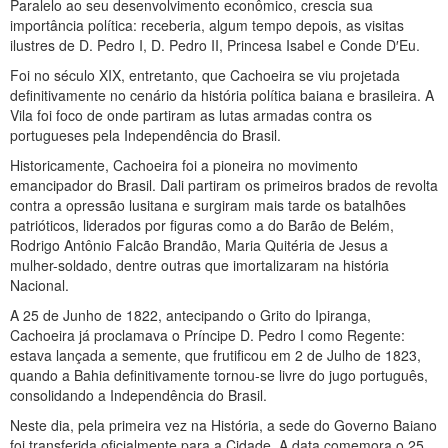
Paralelo ao seu desenvolvimento econômico, crescia sua
importância política: receberia, algum tempo depois, as visitas
ilustres de D. Pedro I, D. Pedro II, Princesa Isabel e Conde D′Eu.
Foi no século XIX, entretanto, que Cachoeira se viu projetada
definitivamente no cenário da história política baiana e brasileira. A
Vila foi foco de onde partiram as lutas armadas contra os
portugueses pela Independência do Brasil.
Historicamente, Cachoeira foi a pioneira no movimento
emancipador do Brasil. Dali partiram os primeiros brados de revolta
contra a opressão lusitana e surgiram mais tarde os batalhões
patrióticos, liderados por figuras como a do Barão de Belém,
Rodrigo Antônio Falcão Brandão, Maria Quitéria de Jesus a
mulher-soldado, dentre outras que imortalizaram na história
Nacional.
A 25 de Junho de 1822, antecipando o Grito do Ipiranga,
Cachoeira já proclamava o Príncipe D. Pedro I como Regente:
estava lançada a semente, que frutificou em 2 de Julho de 1823,
quando a Bahia definitivamente tornou-se livre do jugo português,
consolidando a Independência do Brasil.
Neste dia, pela primeira vez na História, a sede do Governo Baiano
foi transferida oficialmente para a Cidade. A data comemora o 25