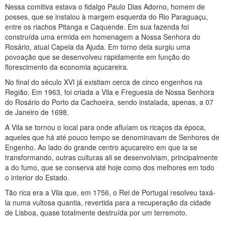
Nessa comitiva estava o fidalgo Paulo Dias Adorno, homem de
posses, que se instalou à margem esquerda do Rio Paraguaçu,
entre os riachos Pitanga e Caquende. Em sua fazenda foi
construída uma ermida em homenagem a Nossa Senhora do
Rosário, atual Capela da Ajuda. Em torno dela surgiu uma
povoação que se desenvolveu rapidamente em função do
florescimento da economia açucareira.
No final do século XVI já existiam cerca de cinco engenhos na
Região. Em 1963, foi criada a Vila e Freguesia de Nossa Senhora
do Rosário do Porto da Cachoeira, sendo instalada, apenas, a 07
de Janeiro de 1698.
A Vila se tornou o local para onde afluíam os ricaços da época,
aqueles que há até pouco tempo se denominavam de Senhores de
Engenho. Ao lado do grande centro açucareiro em que ia se
transformando, outras culturas ali se desenvolviam, principalmente
a do fumo, que se conserva até hoje como dos melhores em todo
o interior do Estado.
Tão rica era a Vila que, em 1756, o Rei de Portugal resolveu taxá-
la numa vultosa quantia, revertida para a recuperação da cidade
de Lisboa, quase totalmente destruída por um terremoto.