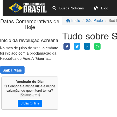
Busca Notícias
Blog
Datas Comemorativas de
Início
São Paulo
Sud 
Hoje
Tudo sobre 
Início da revolução Acreana
No mês de julho de 1899 o embate
foi iniciado com a proclamação da
República do Acre.A “Guerra...
Saiba Mais
Versículo do Dia:
O Senhor é a minha luz e a minha
salvação; de quem terei temor?
(Salmos 27:1)
Bíblia Online