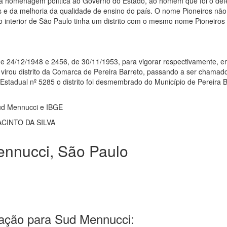
 homenagem política ao Governo do Estado, ao homem que foi o def
as e da melhoria da qualidade de ensino do país. O nome Pioneiros não
o interior de São Paulo tinha um distrito com o mesmo nome Pioneiros
 de 24/12/1948 e 2456, de 30/11/1953, para vigorar respectivamente, 
virou distrito da Comarca de Pereira Barreto, passando a ser chamad
 Estadual nº 5285 o distrito foi desmembrado do Município de Pereira B
Sud Mennucci e IBGE
JACINTO DA SILVA
nnucci, São Paulo
ação para Sud Mennucci: