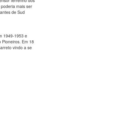
ensor ferrenho dos
 poderia mais ser
 antes de Sud
em 1949-1953 e
o Pioneiros. Em 18
arreto vindo a se