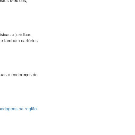
ostos Médicos,
sicas e jurídicas,
os e também cartórios
ruas e endereços do
pedagens na região
.