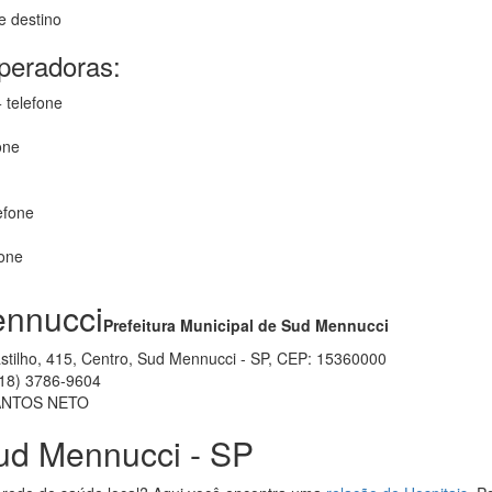
e destino
operadoras:
 telefone
one
efone
fone
nnucci
Prefeitura Municipal de Sud Mennucci
astilho, 415, Centro, Sud Mennucci - SP, CEP: 15360000
18) 3786-9604
ANTOS NETO
ud Mennucci - SP