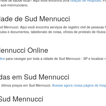
 rede de saúde local? Aqui você encontra uma
relação de Hospitais
, P
de sud-mennucciano.
idade de Sud Mennucci
 Mennucci. Aqui você encontra serviços de registro civil de pessoas fí
títulos e documentos, tabelionato de notas, ofícios de protesto de títul
ennucci Online
line
para navegar por toda a cidade de Sud Mennucci - SP e localizar 
adas em Sud Mennucci
m ótimos preços em Sud Mennucci.
Acesse agora nossa página de hos
 Sud Mennucci