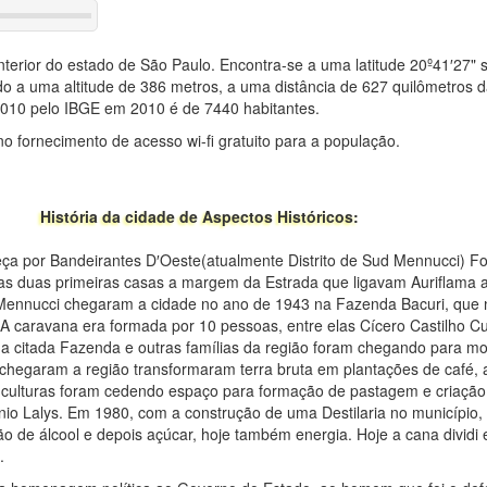
terior do estado de São Paulo. Encontra-se a uma latitude 20º41′27" 
do a uma altitude de 386 metros, a uma distância de 627 quilômetros d
010 pelo IBGE em 2010 é de 7440 habitantes.
 no fornecimento de acesso wi-fi gratuito para a população.
História da cidade de Aspectos Históricos:
ça por Bandeirantes D′Oeste(atualmente Distrito de Sud Mennucci) Foi 
 as duas primeiras casas a margem da Estrada que ligavam Auriflama a
 Mennucci chegaram a cidade no ano de 1943 na Fazenda Bacuri, que 
 A caravana era formada por 10 pessoas, entre elas Cícero Castilho C
na citada Fazenda e outras famílias da região foram chegando para mo
e chegaram a região transformaram terra bruta em plantações de café, 
s culturas foram cedendo espaço para formação de pastagem e criação
ínio Lalys. Em 1980, com a construção de uma Destilaria no município, 
o de álcool e depois açúcar, hoje também energia. Hoje a cana dividi
.