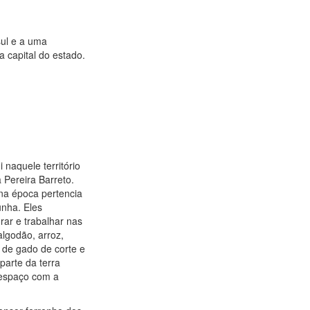
sul e a uma
a capital do estado.
naquele território
 Pereira Barreto.
na época pertencia
unha. Eles
rar e trabalhar nas
algodão, arroz,
 de gado de corte e
parte da terra
 espaço com a