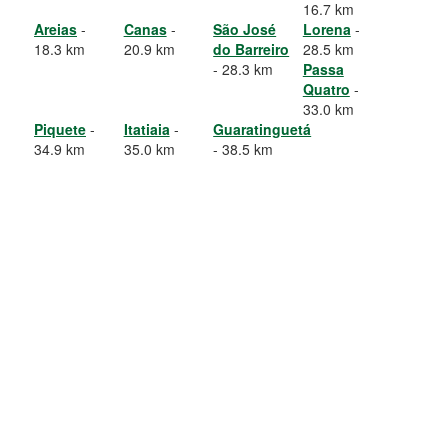
16.7 km
Areias
-
Canas
-
São José
Lorena
-
18.3 km
20.9 km
do Barreiro
28.5 km
- 28.3 km
Passa
Quatro
-
33.0 km
Piquete
-
Itatiaia
-
Guaratinguetá
34.9 km
35.0 km
- 38.5 km