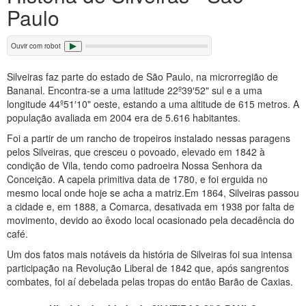
Paulo
Ouvir com robot
Silveiras faz parte do estado de São Paulo, na microrregião de
Bananal. Encontra-se a uma latitude 22º39′52" sul e a uma
longitude 44º51′10" oeste, estando a uma altitude de 615 metros. A
população avaliada em 2004 era de 5.616 habitantes.
Foi a partir de um rancho de tropeiros instalado nessas paragens
pelos Silveiras, que cresceu o povoado, elevado em 1842 à
condição de Vila, tendo como padroeira Nossa Senhora da
Conceição. A capela primitiva data de 1780, e foi erguida no
mesmo local onde hoje se acha a matriz.Em 1864, Silveiras passou
a cidade e, em 1888, a Comarca, desativada em 1938 por falta de
movimento, devido ao êxodo local ocasionado pela decadência do
café.
Um dos fatos mais notáveis da história de Silveiras foi sua intensa
participação na Revolução Liberal de 1842 que, após sangrentos
combates, foi aí debelada pelas tropas do então Barão de Caxias.