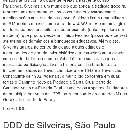
de suas terras com a cidade de Areias a nascente do Rio
Paraitinga. Silveiras é um município que abriga a tradição tropeira,
representada nos monumentos, construções, gastronomia e
manifestações culturais de seu povo. A cidade fica a uma altitude
de 615 metros e possui uma área de 414.698 m. A economia gira
em torno da pecuária leiteira e do artesanato (entalhe/pintura em
madeira), que produz desde animais silvestres (pássaros e peixes)
até utensílios domésticos e brinquedos educativos. Além disso,
Silveiras guarda no centro da cidade alguns edifícios e
monumentos de grande valor histórico que caracterizam a cidade
como sede do Tropeirismo no Vale. Têm em suas paisagens
marcas da participação ativa na história política brasileira: as
trincheiras usadas na Revolução Liberal de 1842 e a Revolução
Constituinte de 1932. Ademais, o município concentra em suas
terras o Caminho Novo da Piedade à Santa Cruz, parte do
Caminho Velho da Estrada Real, usado pelos tropeiros, fundadores
do município por volta de 1725, para transporte do ouro das Minas
Gerais até o porto de Paraty.
Fonte: IBGE
DDD de Silveiras, São Paulo