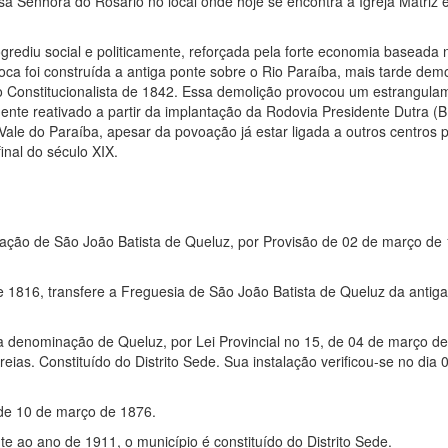
sa Senhora do Rosário no local onde hoje se encontra a Igreja Matriz e
ediu social e politicamente, reforçada pela forte economia baseada 
oca foi construída a antiga ponte sobre o Rio Paraíba, mais tarde dem
o Constitucionalista de 1842. Essa demolição provocou um estrangula
nte reativado a partir da implantação da Rodovia Presidente Dutra (
Vale do Paraíba, apesar da povoação já estar ligada a outros centros 
final do século XIX.
ção de São João Batista de Queluz, por Provisão de 02 de março de 
 1816, transfere a Freguesia de São João Batista de Queluz da antiga
 a denominação de Queluz, por Lei Provincial no 15, de 04 de março d
as. Constituído do Distrito Sede. Sua instalação verificou-se no dia 0
 de 10 de março de 1876.
te ao ano de 1911, o município é constituído do Distrito Sede.