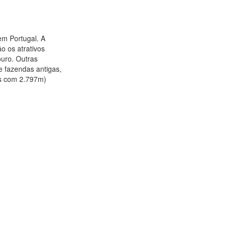
m Portugal. A
o os atrativos
ouro. Outras
e fazendas antigas,
aís com 2.797m)