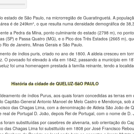
do estado de São Paulo, na microrregião de Guaratinguetá. A popula
 área é de 249km², o que resulta numa densidade demográfica de 38,
ente a Pedra da Mina, ponto culminante do estado (2798 m), no pont
has (SP) e Passa Quatro (MG), e o Pico dos Três Estados (2665 m), q
o Rio de Janeiro, Minas Gerais e São Paulo.
ento de índios puris, criado no ano de 1800. A aldeia cresceu em tor
riz. O povoado foi elevado à vila em 1842, passando a município em 18
eluz foi uma homenagem prestada à família reinante, tendo a localid
História da cidade de QUELUZ-SãO PAULO
deamento de índios Purus, aos quais foram concedidas as terras em 
elo Capitão-General Antonio Manoel de Melo Castro e Mendonça, sob a 
ancisco das Chagas Lima, com a denominação de Aldeia São João de 
eal de Portugal D. João, depois Rei de Portugal, com o nome de D. 
cas foram substituídas por casebres de alvenaria, sob orientação do Ca
co das Chagas Lima foi substituído em 1808 por José Francisco Rebo