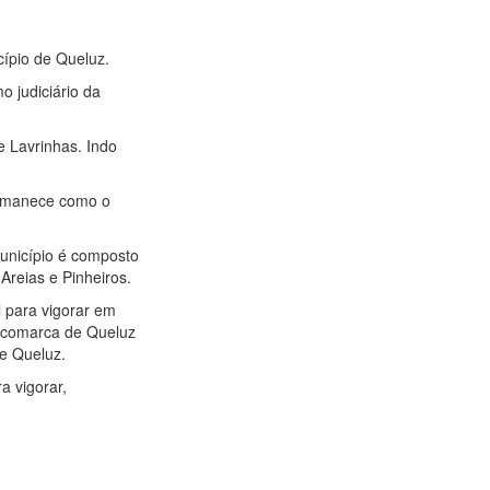
cípio de Queluz.
o judiciário da
e Lavrinhas. Indo
ermanece como o
unicípio é composto
Areias e Pinheiros.
l para vigorar em
da comarca de Queluz
de Queluz.
a vigorar,