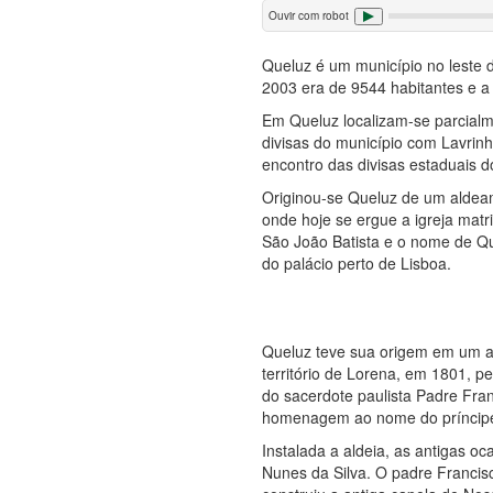
Ouvir com robot
Queluz é um município no leste 
2003 era de 9544 habitantes e a
Em Queluz localizam-se parcialm
divisas do município com Lavrin
encontro das divisas estaduais d
Originou-se Queluz de um aldeam
onde hoje se ergue a igreja mat
São João Batista e o nome de Qu
do palácio perto de Lisboa.
Queluz teve sua origem em um al
território de Lorena, em 1801, p
do sacerdote paulista Padre Fr
homenagem ao nome do príncipe r
Instalada a aldeia, as antigas o
Nunes da Silva. O padre Francis