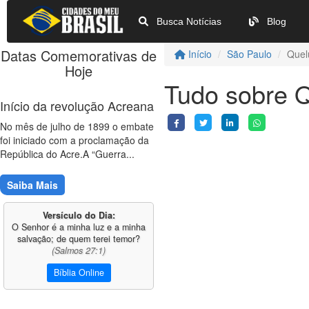
Busca Notícias
Blog
Datas Comemorativas de
Início
São Paulo
Quel
Hoje
Tudo sobre 
Início da revolução Acreana
No mês de julho de 1899 o embate
foi iniciado com a proclamação da
República do Acre.A “Guerra...
Saiba Mais
Versículo do Dia:
O Senhor é a minha luz e a minha
salvação; de quem terei temor?
(Salmos 27:1)
Bíblia Online