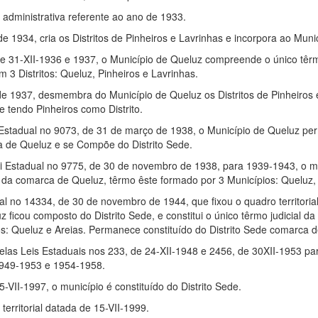
dministrativa referente ao ano de 1933.
e 1934, cria os Distritos de Pinheiros e Lavrinhas e incorpora ao Muni
 de 31-XII-1936 e 1937, o Município de Queluz compreende o único têrm
 3 Distritos: Queluz, Pinheiros e Lavrinhas.
de 1937, desmembra do Município de Queluz os Distritos de Pinheiros 
e tendo Pinheiros como Distrito.
 Estadual no 9073, de 31 de março de 1938, o Município de Queluz p
ca de Queluz e se Compõe do Distrito Sede.
ei Estadual no 9775, de 30 de novembro de 1938, para 1939-1943, o m
o da comarca de Queluz, têrmo êste formado por 3 Municípios: Queluz, 
al no 14334, de 30 de novembro de 1944, que fixou o quadro territoria
 ficou composto do Distrito Sede, e constitui o único têrmo judicial 
os: Queluz e Areias. Permanece constituído do Distrito Sede comarca 
 pelas Leis Estaduais nos 233, de 24-XII-1948 e 2456, de 30XII-1953 par
1949-1953 e 1954-1958.
15-VII-1997, o município é constituído do Distrito Sede.
erritorial datada de 15-VII-1999.