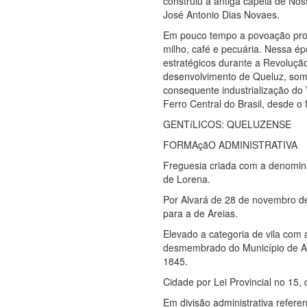
construiu a antiga capela de Nos
José Antonio Dias Novaes.
Em pouco tempo a povoação progr
milho, café e pecuária. Nessa ép
estratégicos durante a Revoluçã
desenvolvimento de Queluz, some
consequente industrialização do 
Ferro Central do Brasil, desde o 
GENTíLICOS: QUELUZENSE
FORMAçãO ADMINISTRATIVA
Freguesia criada com a denomina
de Lorena.
Por Alvará de 28 de novembro de
para a de Areias.
Elevado a categoria de vila com
desmembrado do Município de Arei
1845.
Cidade por Lei Provincial no 15,
Em divisão administrativa referen