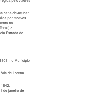
regida pelo Alferes
na cana-de-açúcar,
olida por motivos
mento no
BR116) e
pela Estrada de
1803, no Município
 Vila de Lorena
e 1842,
1 de janeiro de