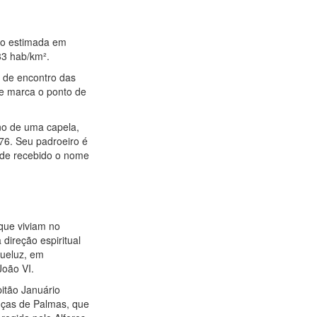
ção estimada em
33 hab/km².
o de encontro das
ue marca o ponto de
no de uma capela,
76. Seu padroeiro é
ade recebido o nome
que viviam no
direção espiritual
Queluz, em
João VI.
pitão Januário
uças de Palmas, que