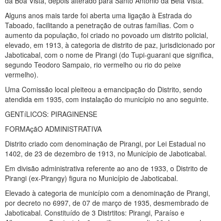
da Boa Vista, depois alterado para Santo Antônio da Bela Vista.
Alguns anos mais tarde foi aberta uma ligação à Estrada do
Taboado, facilitando a penetração de outras famílias. Com o
aumento da população, foi criado no povoado um distrito policial,
elevado, em 1913, à categoria de distrito de paz, jurisdicionado por
Jaboticabal, com o nome de Pirangi (do Tupi-guarani que significa,
segundo Teodoro Sampaio, rio vermelho ou rio do peixe
vermelho).
Uma Comissão local pleiteou a emancipação do Distrito, sendo
atendida em 1935, com instalação do município no ano seguinte.
GENTíLICOS: PIRAGINENSE
FORMAçãO ADMINISTRATIVA
Distrito criado com denominação de Pirangi, por Lei Estadual no
1402, de 23 de dezembro de 1913, no Município de Jaboticabal.
Em divisão administrativa referente ao ano de 1933, o Distrito de
Pirangi (ex-Pirangy) figura no Município de Jaboticabal.
Elevado à categoria de município com a denominação de Pirangi,
por decreto no 6997, de 07 de março de 1935, desmembrado de
Jaboticabal. Constituído de 3 Distrtitos: Pirangi, Paraíso e