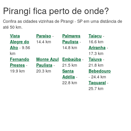
Pirangi fica perto de onde?
Confira as cidades vizinhas de Pirangi - SP em uma distância de
até 50 km.
Vista
Paraíso
-
Palmares
Taiaçu
-
Alegre do
14.4 km
Paulista
-
16.6 km
Alto
- 9.56
14.8 km
Ariranha
-
km
17.3 km
Fernando
Monte Azul
Embaúba
-
Taiuva
-
Prestes
-
Paulista
-
21.5 km
21.8 km
19.9 km
20.3 km
Santa
Bebedouro
Adélia
-
- 24.4 km
22.8 km
Taquaral
-
25.7 km