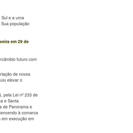
" Sul e a uma
l. Sua população
veira em 29 de
tercâmbio futuro com
criação de novos
uiu elevar o
), pela Lei nº 233 de
ma e Santa
tos de Panorama e
ertencendo à comarca
sta em execução em