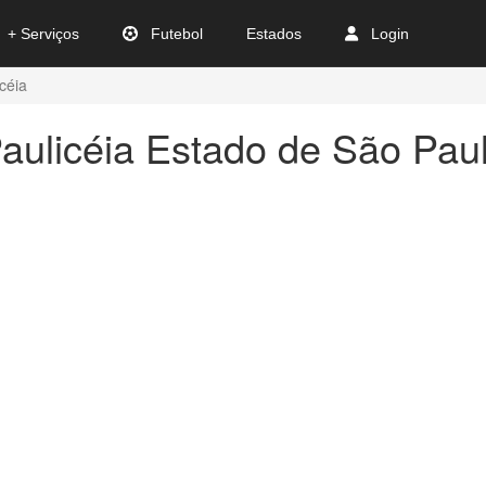
+ Serviços
Futebol
Estados
Login
icéia
aulicéia Estado de São Pau