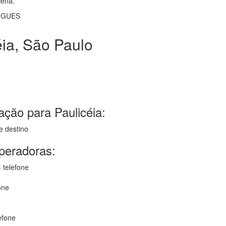
cena.
RIGUES
ia, São Paulo
ção para Paulicéia:
e destino
operadoras:
 telefone
one
efone