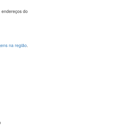
 e endereços do
ens na região
.
m