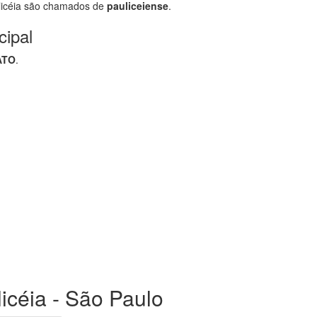
icéia são chamados de
pauliceiense
.
cipal
ATO
.
licéia - São Paulo