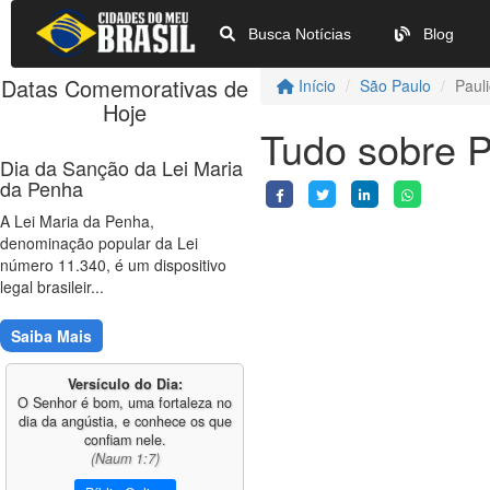
Busca Notícias
Blog
Datas Comemorativas de
Início
São Paulo
Paul
Hoje
Tudo sobre P
Dia da Sanção da Lei Maria
da Penha
A Lei Maria da Penha,
denominação popular da Lei
número 11.340, é um dispositivo
legal brasileir...
Saiba Mais
Versículo do Dia:
O Senhor é bom, uma fortaleza no
dia da angústia, e conhece os que
confiam nele.
(Naum 1:7)