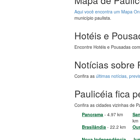
Mapa de Paulic
Aqui você encontra um Mapa On
município paulista.
Hotéis e Pousa
Encontre Hotéis e Pousadas com
Notícias sobre 
Confira as
últimas notícias, pre
Paulicéia fica 
Confira as cidades vizinhas de P
Panorama
- 4.97 km
San
km
Brasilândia
- 22.2 km
Our
Nova Independência
-
Jun