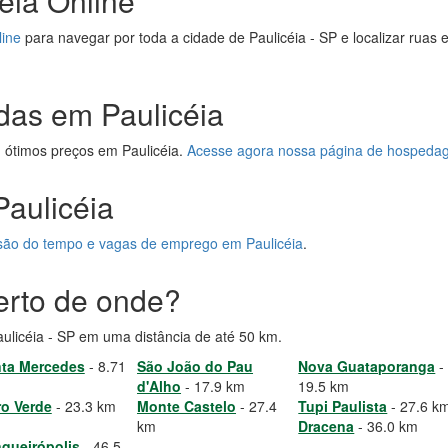
éia Online
line
para navegar por toda a cidade de Paulicéia - SP e localizar ruas
das em Paulicéia
 ótimos preços em Paulicéia.
Acesse agora nossa página de hospedag
Paulicéia
visão do tempo e vagas de emprego em Paulicéia
.
perto de onde?
aulicéia - SP em uma distância de até 50 km.
ta Mercedes
- 8.71
São João do Pau
Nova Guataporanga
-
d'Alho
- 17.9 km
19.5 km
o Verde
- 23.3 km
Monte Castelo
- 27.4
Tupi Paulista
- 27.6 k
km
Dracena
- 36.0 km
queirópolis
- 46.5