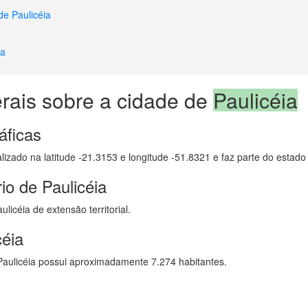
de Paulicéia
ia
rais sobre a cidade de
Paulicéia
áficas
alizado na latitude -21.3153 e longitude -51.8321 e faz parte do estad
io de Paulicéia
icéia de extensão territorial.
céia
aulicéia possui aproximadamente 7.274 habitantes.