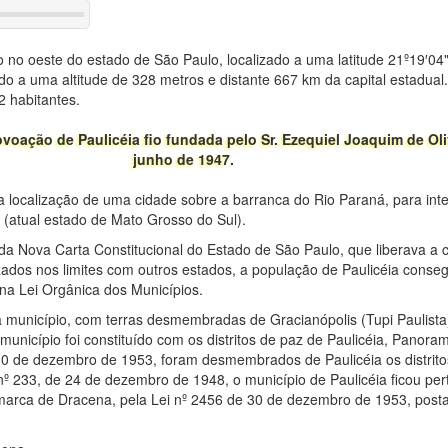
o no oeste do estado de São Paulo, localizado a uma latitude 21º19′04
do a uma altitude de 328 metros e distante 667 km da capital estadua
 habitantes.
ovoação de Paulicéia fio fundada pelo Sr. Ezequiel Joaquim de Oli
junho de 1947.
 a localização de uma cidade sobre a barranca do Rio Paraná, para in
 (atual estado de Mato Grosso do Sul).
 Nova Carta Constitucional do Estado de São Paulo, que liberava a 
zados nos limites com outros estados, a população de Paulicéia conseg
na Lei Orgânica dos Municípios.
e a município, com terras desmembradas de Gracianópolis (Tupi Paulista
nicípio foi constituído com os distritos de paz de Paulicéia, Panora
 30 de dezembro de 1953, foram desmembrados de Paulicéia os distri
nº 233, de 24 de dezembro de 1948, o município de Paulicéia ficou p
comarca de Dracena, pela Lei nº 2456 de 30 de dezembro de 1953, po