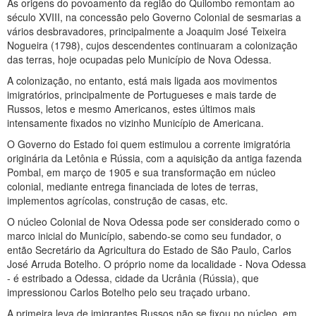
As origens do povoamento da região do Quilombo remontam ao
século XVIII, na concessão pelo Governo Colonial de sesmarias a
vários desbravadores, principalmente a Joaquim José Teixeira
Nogueira (1798), cujos descendentes continuaram a colonização
das terras, hoje ocupadas pelo Município de Nova Odessa.
A colonização, no entanto, está mais ligada aos movimentos
imigratórios, principalmente de Portugueses e mais tarde de
Russos, letos e mesmo Americanos, estes últimos mais
intensamente fixados no vizinho Município de Americana.
O Governo do Estado foi quem estimulou a corrente imigratória
originária da Letônia e Rússia, com a aquisição da antiga fazenda
Pombal, em março de 1905 e sua transformação em núcleo
colonial, mediante entrega financiada de lotes de terras,
implementos agrícolas, construção de casas, etc.
O núcleo Colonial de Nova Odessa pode ser considerado como o
marco inicial do Município, sabendo-se como seu fundador, o
então Secretário da Agricultura do Estado de São Paulo, Carlos
José Arruda Botelho. O próprio nome da localidade - Nova Odessa
- é estribado a Odessa, cidade da Ucrânia (Rússia), que
impressionou Carlos Botelho pelo seu traçado urbano.
A primeira leva de imigrantes Russos não se fixou no núcleo, em