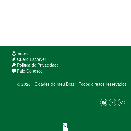
Sobre
Quero Escrever
Política de Privacidade
Fale Conosco
© 2026 - Cidades do meu Brasil. Todos direitos reservados
Usamos cookies para melhorar sua experiência
de navegação. Ao continuar, você concorda com
nossa
política de privacidade
ENTENDI