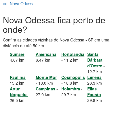
em Nova Odessa
.
Nova Odessa fica perto de
onde?
Confira as cidades vizinhas de Nova Odessa - SP em uma
distância de até 50 km.
Sumaré
-
Americana
-
Hortolândia
Santa
4.67 km
6.47 km
- 11.2 km
Bárbara
d'Oeste
-
12.7 km
Paulínia
-
Monte Mor
Cosmópolis
Limeira
-
15.2 km
- 18.0 km
- 18.8 km
26.3 km
Artur
Campinas
-
Holambra
-
Elias
Nogueira
-
27.0 km
29.7 km
Fausto
-
26.5 km
29.8 km