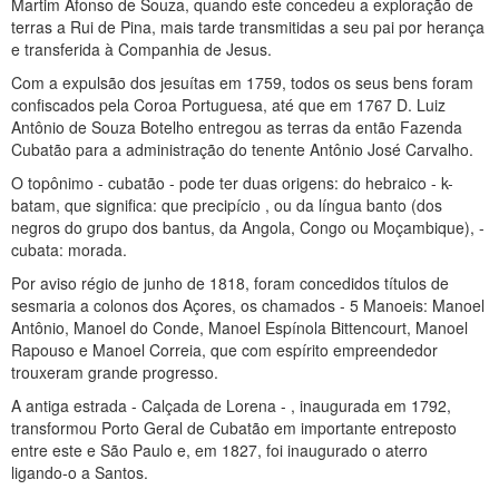
Martim Afonso de Souza, quando este concedeu a exploração de
terras a Rui de Pina, mais tarde transmitidas a seu pai por herança
e transferida à Companhia de Jesus.
Com a expulsão dos jesuítas em 1759, todos os seus bens foram
confiscados pela Coroa Portuguesa, até que em 1767 D. Luiz
Antônio de Souza Botelho entregou as terras da então Fazenda
Cubatão para a administração do tenente Antônio José Carvalho.
O topônimo - cubatão - pode ter duas origens: do hebraico - k-
batam, que significa: que precipício , ou da língua banto (dos
negros do grupo dos bantus, da Angola, Congo ou Moçambique), -
cubata: morada.
Por aviso régio de junho de 1818, foram concedidos títulos de
sesmaria a colonos dos Açores, os chamados - 5 Manoeis: Manoel
Antônio, Manoel do Conde, Manoel Espínola Bittencourt, Manoel
Rapouso e Manoel Correia, que com espírito empreendedor
trouxeram grande progresso.
A antiga estrada - Calçada de Lorena - , inaugurada em 1792,
transformou Porto Geral de Cubatão em importante entreposto
entre este e São Paulo e, em 1827, foi inaugurado o aterro
ligando-o a Santos.