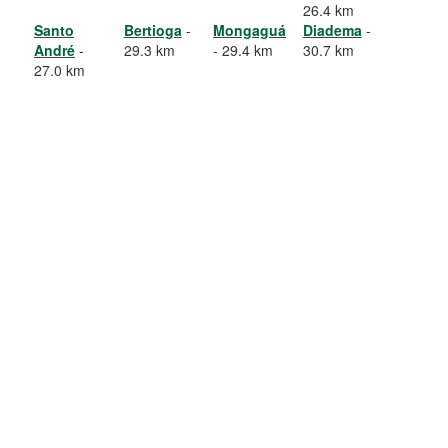
26.4 km
Santo
Bertioga
-
Mongaguá
Diadema
-
André
-
29.3 km
- 29.4 km
30.7 km
27.0 km