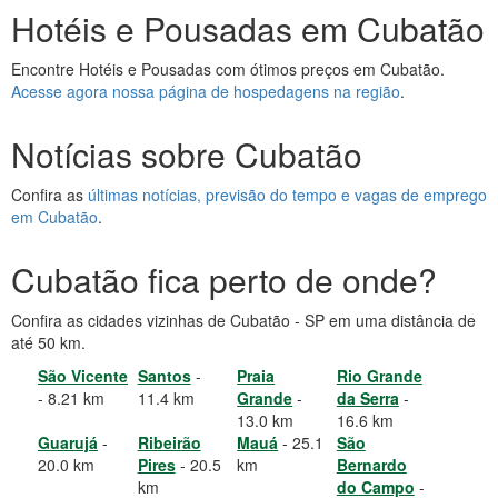
Hotéis e Pousadas em Cubatão
Encontre Hotéis e Pousadas com ótimos preços em Cubatão.
Acesse agora nossa página de hospedagens na região
.
Notícias sobre Cubatão
Confira as
últimas notícias, previsão do tempo e vagas de emprego
em Cubatão
.
Cubatão fica perto de onde?
Confira as cidades vizinhas de Cubatão - SP em uma distância de
até 50 km.
São Vicente
Santos
-
Praia
Rio Grande
- 8.21 km
11.4 km
Grande
-
da Serra
-
13.0 km
16.6 km
Guarujá
-
Ribeirão
Mauá
- 25.1
São
20.0 km
Pires
- 20.5
km
Bernardo
km
do Campo
-