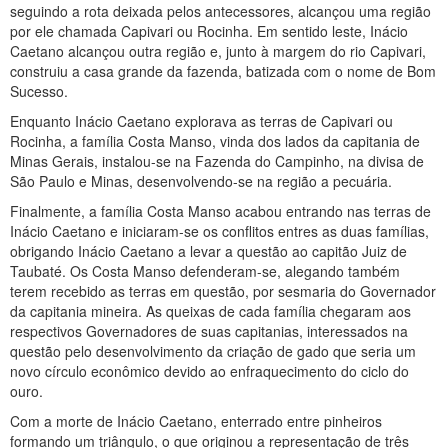
seguindo a rota deixada pelos antecessores, alcançou uma região
por ele chamada Capivari ou Rocinha. Em sentido leste, Inácio
Caetano alcançou outra região e, junto à margem do rio Capivari,
construiu a casa grande da fazenda, batizada com o nome de Bom
Sucesso.
Enquanto Inácio Caetano explorava as terras de Capivari ou
Rocinha, a família Costa Manso, vinda dos lados da capitania de
Minas Gerais, instalou-se na Fazenda do Campinho, na divisa de
São Paulo e Minas, desenvolvendo-se na região a pecuária.
Finalmente, a família Costa Manso acabou entrando nas terras de
Inácio Caetano e iniciaram-se os conflitos entres as duas famílias,
obrigando Inácio Caetano a levar a questão ao capitão Juiz de
Taubaté. Os Costa Manso defenderam-se, alegando também
terem recebido as terras em questão, por sesmaria do Governador
da capitania mineira. As queixas de cada família chegaram aos
respectivos Governadores de suas capitanias, interessados na
questão pelo desenvolvimento da criação de gado que seria um
novo círculo econômico devido ao enfraquecimento do ciclo do
ouro.
Com a morte de Inácio Caetano, enterrado entre pinheiros
formando um triângulo, o que originou a representação de três