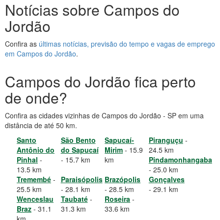
Notícias sobre Campos do
Jordão
Confira as
últimas notícias, previsão do tempo e vagas de emprego
em Campos do Jordão
.
Campos do Jordão fica perto
de onde?
Confira as cidades vizinhas de Campos do Jordão - SP em uma
distância de até 50 km.
Santo
São Bento
Sapucaí-
Piranguçu
-
Antônio do
do Sapucaí
Mirim
- 15.9
24.5 km
Pinhal
-
- 15.7 km
km
Pindamonhangaba
13.5 km
- 25.0 km
Tremembé
-
Paraisópolis
Brazópolis
Gonçalves
25.5 km
- 28.1 km
- 28.5 km
- 29.1 km
Wenceslau
Taubaté
-
Roseira
-
Braz
- 31.1
31.3 km
33.6 km
km