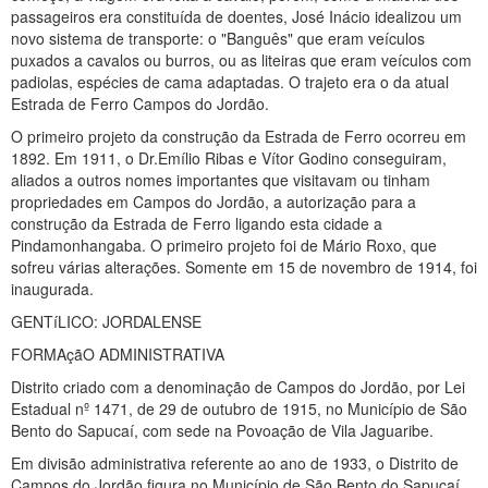
passageiros era constituída de doentes, José Inácio idealizou um
novo sistema de transporte: o "Banguês" que eram veículos
puxados a cavalos ou burros, ou as liteiras que eram veículos com
padiolas, espécies de cama adaptadas. O trajeto era o da atual
Estrada de Ferro Campos do Jordão.
O primeiro projeto da construção da Estrada de Ferro ocorreu em
1892. Em 1911, o Dr.Emílio Ribas e Vítor Godino conseguiram,
aliados a outros nomes importantes que visitavam ou tinham
propriedades em Campos do Jordão, a autorização para a
construção da Estrada de Ferro ligando esta cidade a
Pindamonhangaba. O primeiro projeto foi de Mário Roxo, que
sofreu várias alterações. Somente em 15 de novembro de 1914, foi
inaugurada.
GENTíLICO: JORDALENSE
FORMAçãO ADMINISTRATIVA
Distrito criado com a denominação de Campos do Jordão, por Lei
Estadual nº 1471, de 29 de outubro de 1915, no Município de São
Bento do Sapucaí, com sede na Povoação de Vila Jaguaribe.
Em divisão administrativa referente ao ano de 1933, o Distrito de
Campos do Jordão figura no Município de São Bento do Sapucaí .