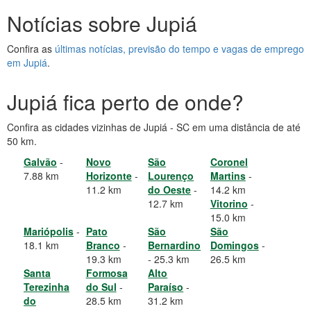
Notícias sobre Jupiá
Confira as
últimas notícias, previsão do tempo e vagas de emprego
em Jupiá
.
Jupiá fica perto de onde?
Confira as cidades vizinhas de Jupiá - SC em uma distância de até
50 km.
Galvão
-
Novo
São
Coronel
7.88 km
Horizonte
-
Lourenço
Martins
-
11.2 km
do Oeste
-
14.2 km
12.7 km
Vitorino
-
15.0 km
Mariópolis
-
Pato
São
São
18.1 km
Branco
-
Bernardino
Domingos
-
19.3 km
- 25.3 km
26.5 km
Santa
Formosa
Alto
Terezinha
do Sul
-
Paraíso
-
do
28.5 km
31.2 km