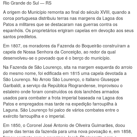
Rio Grande do Sul — RS
A origem do Município remonta ao final do século XVIII, quando a
coroa portuguesa distribuiu terras nas margens da Lagoa dos
Patos a militares que se destacaram nas guerras contra os
espanhóis. Os proprietários erigiram capelas em devoção aos seus
santos prediletos.
Em 1807, os moradores da Fazenda do Boqueirão construíram a
capela de Nossa Senhora da Conceição, ao redor da qual
desenvolveu-se o povoado que é o berço do município.
Na Fazenda de São Lourenço, sita na margem esquerda do arroio
do mesmo nome, foi edificada em 1815 uma capela devotada a
São Lourenço. No Arroio São Lourenço, o italiano Giuseppe
Garibaldi, a serviço da República Riograndense, improvisou o
estaleiro onde foram construídos os dois lanchões armados
usados para combater a frota imperial baseada na Lagoa dos
Patos e empregados mas tarde na expedição farroupilha à
Laguna. São Lourenço foi palco de vários combates entre o
exército farroupilha e o imperial.
Em 1850, o Coronel José Antonio de Oliveira Guimarães, doou
parte das terras da fazenda para uma nova povoação e, em 1858,