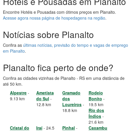
Hotéis e Pousadas em Planalto
Encontre Hotéis e Pousadas com ótimos preços em Planalto.
Acesse agora nossa página de hospedagens na região
.
Notícias sobre Planalto
Confira as
últimas notícias, previsão do tempo e vagas de emprego
em Planalto
.
Planalto fica perto de onde?
Confira as cidades vizinhas de Planalto - RS em uma distância de
até 50 km.
Alpestre
-
Ametista
Gramado
Rodeio
9.13 km
do Sul
-
dos
Bonito
-
12.8 km
Loureiros
-
19.5 km
18.8 km
Rio dos
Índios
-
21.6 km
Cristal do
Iraí
- 24.5
Pinhal
-
Caxambu