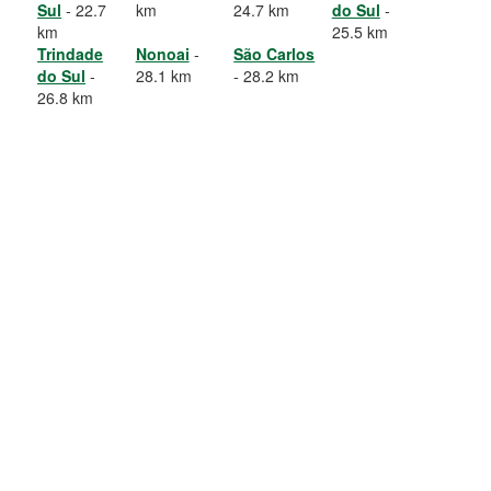
Sul
- 22.7
km
24.7 km
do Sul
-
km
25.5 km
Trindade
Nonoai
-
São Carlos
do Sul
-
28.1 km
- 28.2 km
26.8 km