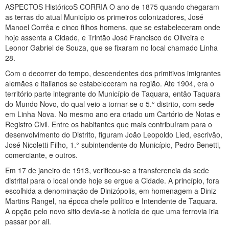
ASPECTOS HistóricoS CORRIA O ano de 1875 quando chegaram
as terras do atual Município os primeiros colonizadores, José
Manoel Corrêa e cinco filhos homens, que se estabeleceram onde
hoje assenta a Cidade, e Trintão José Francisco de Oliveira e
Leonor Gabriel de Souza, que se fixaram no local chamado Linha
28.
Com o decorrer do tempo, descendentes dos primitivos imigrantes
alemães e italianos se estabeleceram na região. Ate 1904, era o
território parte integrante do Município de Taquara, então Taquara
do Mundo Novo, do qual veio a tornar-se o 5.° distrito, com sede
em Linha Nova. No mesmo ano era criado um Cartório de Notas e
Registro Civil. Entre os habitantes que mais contribuíram para o
desenvolvimento do Distrito, figuram João Leopoldo Lied, escrivão,
José Nicoletti Filho, 1.° subintendente do Município, Pedro Benetti,
comerciante, e outros.
Em 17 de janeiro de 1913, verificou-se a transferencia da sede
distrital para o local onde hoje se ergue a Cidade. A princípio, fora
escolhida a denominação de Dinizópolis, em homenagem a Diniz
Martins Rangel, na época chefe político e Intendente de Taquara.
A opção pelo novo sitio devia-se à notícia de que uma ferrovia iria
passar por ali.