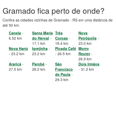
Gramado fica perto de onde?
Confira as cidades vizinhas de Gramado - RS em uma distância de
até 50 km.
Canela
-
Santa Maria
Três
Nova
6.52 km
do Herval
-
Coroas
-
Petrópolis
-
17.1 km
18.4 km
23.0 km
Nova Hartz
Igrejinha
-
Picada Café
Morro
- 23.2 km
23.2 km
- 26.5 km
Reuter
-
26.9 km
Araricá
-
Parobé
-
São
Dois Irmãos
27.5 km
28.2 km
Francisco
- 31.2 km
de Paula
-
29.3 km