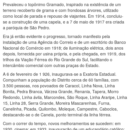
Prevaleceu o topônimo Gramado, inspirado na existência de um
terreno recoberto de grama e com frondosas árvores, utilizado
como local de parada e repouso de viajantes. Em 1914, concluiu-
se a construção de uma capela, e a 7 de maio de 1917 era criada
a paróquia de São Pedro.
Era já então evidente o progresso, tornado manifesto pela
instalação de uma Agência do Correio e de um escritório do Banco
Nacional do Comércio em 1918; de iluminação elétrica, dois anos
depois, fornecida por usina própria, e pela chegada, em 1919, dos
trilhos da Viação Férrea do Rio Grande do Sul, facilitando o
intercâmbio comercial com outras praças do Estado.
A 6 de fevereiro de 1 926, inaugurava-se a Exatoria Estadual.
Compunham a população do Distrito cerca de 60 famílias, com
3.500 pessoas, nos povoados de Caracol, Linha Nova, Linha
Bonita, Pedra Branca, Várzea Grande, Renania, Tapera, Morro
Redondo, Linha ávila, Marcondes, São Roque, Linha Araripe, Linha
15, Linha 28, Serra Grande, Moreira Mascarenhas, Furna,
Canelinha, Picada, Quilombo, Moleque, Campestre, Caboclos,
destacando-se o de Canela, ponto terminal da linha férrea.
Com o correr do tempo, novos melhoramentos se sucedem: em
1930, cinema; em 1933, inauguração de um educandário católico;