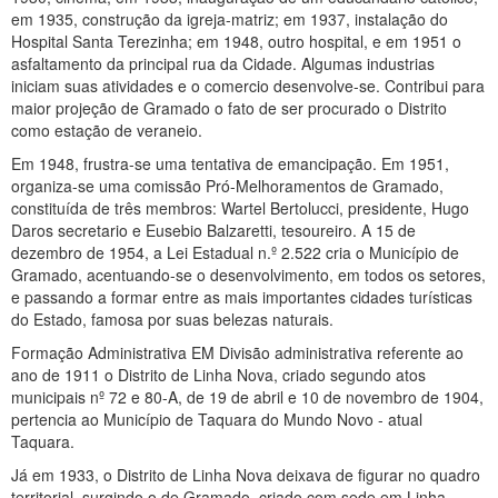
em 1935, construção da igreja-matriz; em 1937, instalação do
Hospital Santa Terezinha; em 1948, outro hospital, e em 1951 o
asfaltamento da principal rua da Cidade. Algumas industrias
iniciam suas atividades e o comercio desenvolve-se. Contribui para
maior projeção de Gramado o fato de ser procurado o Distrito
como estação de veraneio.
Em 1948, frustra-se uma tentativa de emancipação. Em 1951,
organiza-se uma comissão Pró-Melhoramentos de Gramado,
constituída de três membros: Wartel Bertolucci, presidente, Hugo
Daros secretario e Eusebio Balzaretti, tesoureiro. A 15 de
dezembro de 1954, a Lei Estadual n.º 2.522 cria o Município de
Gramado, acentuando-se o desenvolvimento, em todos os setores,
e passando a formar entre as mais importantes cidades turísticas
do Estado, famosa por suas belezas naturais.
Formação Administrativa EM Divisão administrativa referente ao
ano de 1911 o Distrito de Linha Nova, criado segundo atos
municipais nº 72 e 80-A, de 19 de abril e 10 de novembro de 1904,
pertencia ao Município de Taquara do Mundo Novo - atual
Taquara.
Já em 1933, o Distrito de Linha Nova deixava de figurar no quadro
territorial, surgindo o de Gramado, criado com sede em Linha