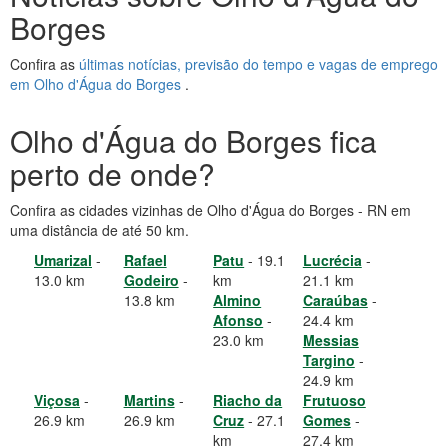
Borges
Confira as
últimas notícias, previsão do tempo e vagas de emprego
em Olho d'Água do Borges
.
Olho d'Água do Borges fica
perto de onde?
Confira as cidades vizinhas de Olho d'Água do Borges - RN em
uma distância de até 50 km.
Umarizal
-
Rafael
Patu
- 19.1
Lucrécia
-
13.0 km
Godeiro
-
km
21.1 km
13.8 km
Almino
Caraúbas
-
Afonso
-
24.4 km
23.0 km
Messias
Targino
-
24.9 km
Viçosa
-
Martins
-
Riacho da
Frutuoso
26.9 km
26.9 km
Cruz
- 27.1
Gomes
-
km
27.4 km