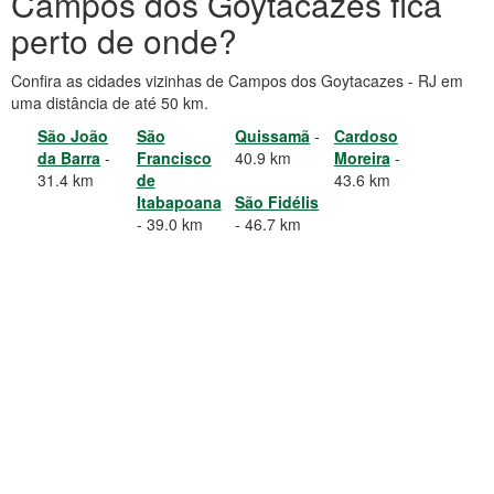
Campos dos Goytacazes fica
perto de onde?
Confira as cidades vizinhas de Campos dos Goytacazes - RJ em
uma distância de até 50 km.
São João
São
Quissamã
-
Cardoso
da Barra
-
Francisco
40.9 km
Moreira
-
31.4 km
de
43.6 km
Itabapoana
São Fidélis
- 39.0 km
- 46.7 km