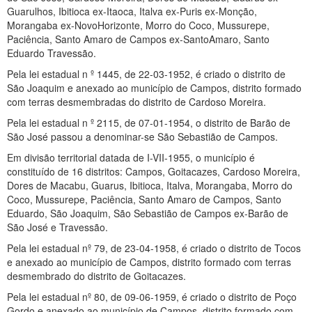
Guarulhos, Ibitioca ex-Itaoca, Italva ex-Puris ex-Monção,
Morangaba ex-NovoHorizonte, Morro do Coco, Mussurepe,
Paciência, Santo Amaro de Campos ex-SantoAmaro, Santo
Eduardo Travessão.
Pela lei estadual n º 1445, de 22-03-1952, é criado o distrito de
São Joaquim e anexado ao município de Campos, distrito formado
com terras desmembradas do distrito de Cardoso Moreira.
Pela lei estadual n º 2115, de 07-01-1954, o distrito de Barão de
São José passou a denominar-se São Sebastião de Campos.
Em divisão territorial datada de I-VII-1955, o município é
constituído de 16 distritos: Campos, Goitacazes, Cardoso Moreira,
Dores de Macabu, Guarus, Ibitioca, Italva, Morangaba, Morro do
Coco, Mussurepe, Paciência, Santo Amaro de Campos, Santo
Eduardo, São Joaquim, São Sebastião de Campos ex-Barão de
São José e Travessão.
Pela lei estadual nº 79, de 23-04-1958, é criado o distrito de Tocos
e anexado ao município de Campos, distrito formado com terras
desmembrado do distrito de Goitacazes.
Pela lei estadual nº 80, de 09-06-1959, é criado o distrito de Poço
Gordo e anexado ao município de Campos, distrito formado com