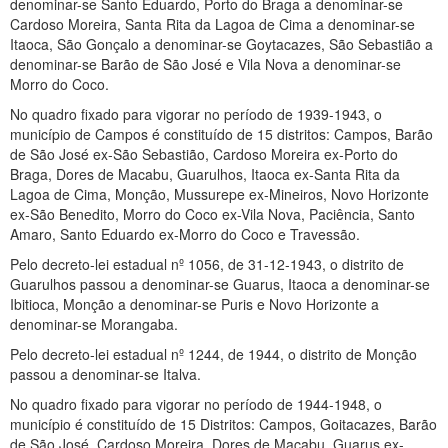
denominar-se Santo Eduardo, Porto do Braga a denominar-se
Cardoso Moreira, Santa Rita da Lagoa de Cima a denominar-se
Itaoca, São Gonçalo a denominar-se Goytacazes, São Sebastião a
denominar-se Barão de São José e Vila Nova a denominar-se
Morro do Coco.
No quadro fixado para vigorar no período de 1939-1943, o
município de Campos é constituído de 15 distritos: Campos, Barão
de São José ex-São Sebastião, Cardoso Moreira ex-Porto do
Braga, Dores de Macabu, Guarulhos, Itaoca ex-Santa Rita da
Lagoa de Cima, Monção, Mussurepe ex-Mineiros, Novo Horizonte
ex-São Benedito, Morro do Coco ex-Vila Nova, Paciência, Santo
Amaro, Santo Eduardo ex-Morro do Coco e Travessão.
Pelo decreto-lei estadual nº 1056, de 31-12-1943, o distrito de
Guarulhos passou a denominar-se Guarus, Itaoca a denominar-se
Ibitioca, Monção a denominar-se Puris e Novo Horizonte a
denominar-se Morangaba.
Pelo decreto-lei estadual nº 1244, de 1944, o distrito de Monção
passou a denominar-se Italva.
No quadro fixado para vigorar no período de 1944-1948, o
município é constituído de 15 Distritos: Campos, Goitacazes, Barão
de São José, Cardoso Moreira, Dores de Macabu, Guarus ex-