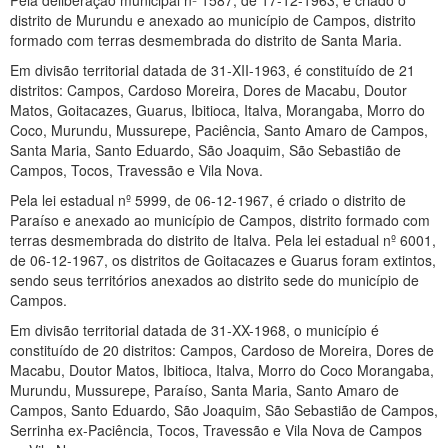
Pela deliberação municipal nº 1587, de 17-12-1963, é criado o
distrito de Murundu e anexado ao município de Campos, distrito
formado com terras desmembrada do distrito de Santa Maria.
Em divisão territorial datada de 31-XII-1963, é constituído de 21
distritos: Campos, Cardoso Moreira, Dores de Macabu, Doutor
Matos, Goitacazes, Guarus, Ibitioca, Italva, Morangaba, Morro do
Coco, Murundu, Mussurepe, Paciência, Santo Amaro de Campos,
Santa Maria, Santo Eduardo, São Joaquim, São Sebastião de
Campos, Tocos, Travessão e Vila Nova.
Pela lei estadual nº 5999, de 06-12-1967, é criado o distrito de
Paraíso e anexado ao município de Campos, distrito formado com
terras desmembrada do distrito de Italva. Pela lei estadual nº 6001,
de 06-12-1967, os distritos de Goitacazes e Guarus foram extintos,
sendo seus territórios anexados ao distrito sede do município de
Campos.
Em divisão territorial datada de 31-XX-1968, o município é
constituído de 20 distritos: Campos, Cardoso de Moreira, Dores de
Macabu, Doutor Matos, Ibitioca, Italva, Morro do Coco Morangaba,
Murundu, Mussurepe, Paraíso, Santa Maria, Santo Amaro de
Campos, Santo Eduardo, São Joaquim, São Sebastião de Campos,
Serrinha ex-Paciência, Tocos, Travessão e Vila Nova de Campos