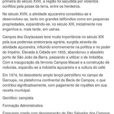
primeira do século XVIII, a região foi sacudida por violentos
conflitos pela posse da terra, entre os herdeiros.
No século XVIII, a atividade açucareira consolidou-se e
desenvolveu-se, tanto em grandes latifúndios como em pequenas
propriedades, expandindo-se, no século XIX, inicialmente nos
engenhos e, mais tarde, em usinas.
Campos dos Goytacazes teve muita importância no século XIX
pela sua poderosa aristocracia agrária, surgida através da
atividade açucareira, influindo enormemente na política e no poder
do Império. Elevada à Cidade em 1835, abandonou o absoleto
porto de São João da Barra, passando a utilizar o de Imbetiba.
Com a inauguração da ferrovia Campos-Macaé e a construção de
rodovias, expandiu-se a indústria açucareira e a cultura do café.
Em 1974, foi descoberto amplo lençol petrolífero no campo de
Garoupa, na plataforma continental da Bacia de Campos, o que
contribui significativamente, com pagamento de royalties em sua
receita municipal.
Gentílico: campista
Formação Administrativa
Freguesia criada com denominação de São Salvador dos Campos,