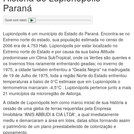
Paraná
Ouvir com robot
Lupionópolis é um município do Estado do Paraná. Encontra-se no
Extremo norte do estado, sua população estimada no censo de
2006 era de 4.753 Hab. Lúpionópolis por estar localizado no
Extremo norte do Estado e por causa da sua baixa Altitude
predominase um Clima SubTropical, onde os Verões são quentes e
os Invernos frios raramente enfrentando geadas; no inverno de
1975, a cidade também enfrentou a "Geada Negra" na madrugada
de 19 de Julho de 1975, toda a região Norte do Estado enfrentou
temperaturas a baixo de 0°C estimase que em Lupionópolis o
termometros marcaram -4,5°C . Lupionópolis pertence junto a mais
21 municípios da microregião de Astorga.
A cidade de Luponópolis tem como marco inicial de sua história a
cessão de uma gleba de terras requeridas pela Empresa
Imobiliária “ANIS ABBUDI & CIA LTDA”, a qual imediatamente
mediu e demarcaram a área em lotes, datas sítios formando assim
o patrimônio de um plano preestabelecido de colonização e
povoamento.