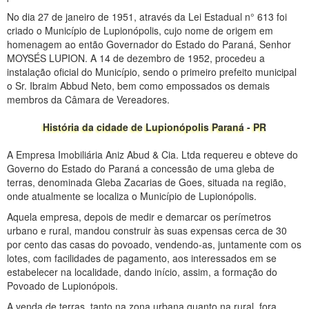
No dia 27 de janeiro de 1951, através da Lei Estadual n° 613 foi
criado o Município de Lupionópolis, cujo nome de origem em
homenagem ao então Governador do Estado do Paraná, Senhor
MOYSÉS LUPION. A 14 de dezembro de 1952, procedeu a
instalação oficial do Município, sendo o primeiro prefeito municipal
o Sr. Ibraim Abbud Neto, bem como empossados os demais
membros da Câmara de Vereadores.
História da cidade de Lupionópolis Paraná - PR
A Empresa Imobiliária Aniz Abud & Cia. Ltda requereu e obteve do
Governo do Estado do Paraná a concessão de uma gleba de
terras, denominada Gleba Zacarias de Goes, situada na região,
onde atualmente se localiza o Município de Lupionópolis.
Aquela empresa, depois de medir e demarcar os perímetros
urbano e rural, mandou construir às suas expensas cerca de 30
por cento das casas do povoado, vendendo-as, juntamente com os
lotes, com facilidades de pagamento, aos interessados em se
estabelecer na localidade, dando início, assim, a formação do
Povoado de Lupionópois.
A venda de terras, tanto na zona urbana quanto na rural, fora