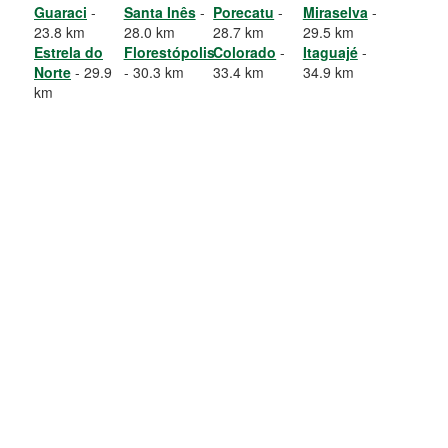
Guaraci
-
Santa Inês
-
Porecatu
-
Miraselva
-
23.8 km
28.0 km
28.7 km
29.5 km
Estrela do
Florestópolis
Colorado
-
Itaguajé
-
Norte
- 29.9
- 30.3 km
33.4 km
34.9 km
km