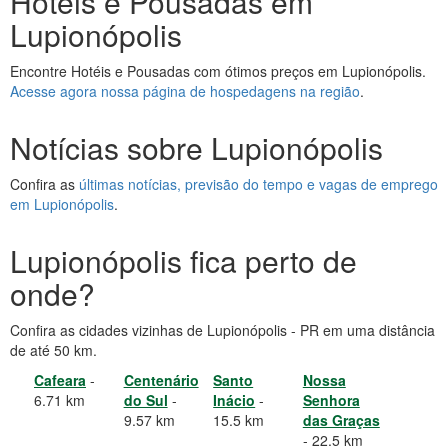
Hotéis e Pousadas em
Lupionópolis
Encontre Hotéis e Pousadas com ótimos preços em Lupionópolis.
Acesse agora nossa página de hospedagens na região
.
Notícias sobre Lupionópolis
Confira as
últimas notícias, previsão do tempo e vagas de emprego
em Lupionópolis
.
Lupionópolis fica perto de
onde?
Confira as cidades vizinhas de Lupionópolis - PR em uma distância
de até 50 km.
Cafeara
-
Centenário
Santo
Nossa
6.71 km
do Sul
-
Inácio
-
Senhora
9.57 km
15.5 km
das Graças
- 22.5 km