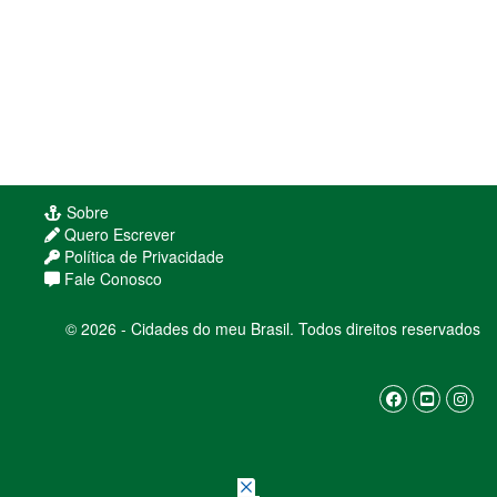
Sobre
Quero Escrever
Política de Privacidade
Fale Conosco
© 2026 - Cidades do meu Brasil. Todos direitos reservados
Usamos cookies para melhorar sua experiência
de navegação. Ao continuar, você concorda com
nossa
política de privacidade
ENTENDI