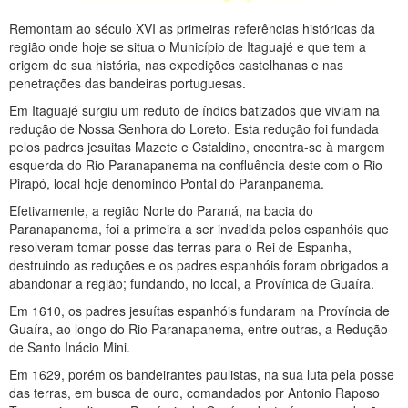
Remontam ao século XVI as primeiras referências históricas da
região onde hoje se situa o Município de Itaguajé e que tem a
origem de sua história, nas expedições castelhanas e nas
penetrações das bandeiras portuguesas.
Em Itaguajé surgiu um reduto de índios batizados que viviam na
redução de Nossa Senhora do Loreto. Esta redução foi fundada
pelos padres jesuitas Mazete e Cstaldino, encontra-se à margem
esquerda do Rio Paranapanema na confluência deste com o Rio
Pirapó, local hoje denomindo Pontal do Paranpanema.
Efetivamente, a região Norte do Paraná, na bacia do
Paranapanema, foi a primeira a ser invadida pelos espanhóis que
resolveram tomar posse das terras para o Rei de Espanha,
destruindo as reduções e os padres espanhóis foram obrigados a
abandonar a região; fundando, no local, a Provínica de Guaíra.
Em 1610, os padres jesuítas espanhóis fundaram na Província de
Guaíra, ao longo do Rio Paranapanema, entre outras, a Redução
de Santo Inácio Mini.
Em 1629, porém os bandeirantes paulistas, na sua luta pela posse
das terras, em busca de ouro, comandados por Antonio Raposo