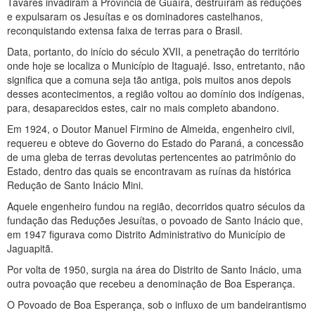
Tavares invadiram a Província de Guaíra, destruíram as reduções
e expulsaram os Jesuítas e os dominadores castelhanos,
reconquistando extensa faixa de terras para o Brasil.
Data, portanto, do início do século XVII, a penetração do território
onde hoje se localiza o Município de Itaguajé. Isso, entretanto, não
significa que a comuna seja tão antiga, pois muitos anos depois
desses acontecimentos, a região voltou ao domínio dos indígenas,
para, desaparecidos estes, cair no mais completo abandono.
Em 1924, o Doutor Manuel Firmino de Almeida, engenheiro civil,
requereu e obteve do Governo do Estado do Paraná, a concessão
de uma gleba de terras devolutas pertencentes ao patrimônio do
Estado, dentro das quais se encontravam as ruínas da histórica
Redução de Santo Inácio Mini.
Aquele engenheiro fundou na região, decorridos quatro séculos da
fundação das Reduções Jesuítas, o povoado de Santo Inácio que,
em 1947 figurava como Distrito Administrativo do Município de
Jaguapitã.
Por volta de 1950, surgia na área do Distrito de Santo Inácio, uma
outra povoação que recebeu a denominação de Boa Esperança.
O Povoado de Boa Esperança, sob o influxo de um bandeirantismo