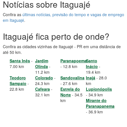
Notícias sobre Itaguajé
Confira as
últimas notícias, previsão do tempo e vagas de emprego
em Itaguajé
.
Itaguajé fica perto de onde?
Confira as cidades vizinhas de Itaguajé - PR em uma distância de
até 50 km.
Santa Inês
-
Jardim
Paranapoema
Santo
7.00 km
Olinda
-
- 12.8 km
Inácio
-
11.2 km
19.4 km
Teodoro
Colorado
-
Sandovalina
Inajá
- 28.0
Sampaio
-
24.3 km
- 27.6 km
km
22.8 km
Cafeara
-
Estrela do
Lupionópolis
32.1 km
Norte
- 34.5
- 34.9 km
km
Mirante do
Paranapanema
- 36.9 km