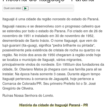
Ouvir com robot
Itaguajé é uma cidade da região noroeste do estado do Paraná.
Itaguajé nasceu e se desenvolveu com o progresso cafeeiro que
se estendeu por todo o estado do Parana. Foi criado em de 26 de
novembro de 1951 e instalado em 30 de novembro de 1952,
desmembrado de Santo Inácio. O nome Itaguagé, que vem do
tupi-guarani (ita+guag), significa "pedra brilhante ou pintada",
possivelmente pela existência de cristais de rocha ou quartzo na
região. No início dos anos de 1950 chegaram à região onde hoje
se localiza o município de Itaguajé, vários migrantes,
principalmente vindos do nordeste. Em 1950um dos fundadores da
cidade, Sr. Otaviano Matos já chegara com sua família para ali se
instalar. Na época havia somente 3 casas. Durante algum tempo
Itaguajé pertenceu à comarca de Jaguapitã, hoje pertence a
Comarca de Colorado/PR. Seu primeiro Prefeito foi o Sr. José
Gregório de Oliveira.
Ruínas Nossa Senhora do Loreto.
História da cidade de Itaguajé Paraná - PR