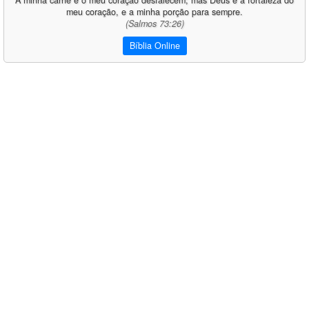
A minha carne e o meu coração desfalecem; mas Deus é a fortaleza do
meu coração, e a minha porção para sempre.
(Salmos 73:26)
Bíblia Online