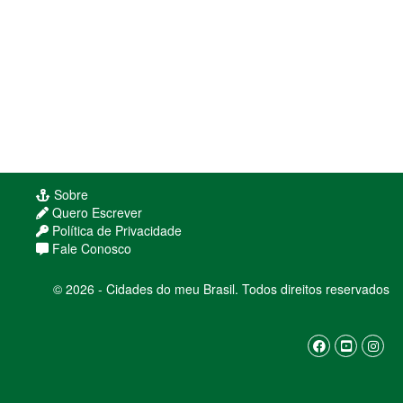
Sobre
Quero Escrever
Política de Privacidade
Fale Conosco
© 2026 - Cidades do meu Brasil. Todos direitos reservados
Usamos cookies para melhorar sua experiência
de navegação. Ao continuar, você concorda com
nossa
política de privacidade
ENTENDI