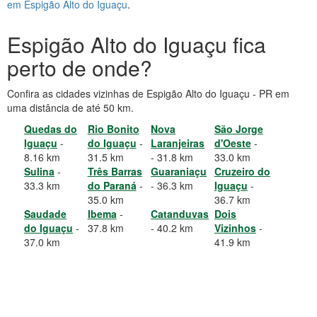
em Espigão Alto do Iguaçu
.
Espigão Alto do Iguaçu fica
perto de onde?
Confira as cidades vizinhas de Espigão Alto do Iguaçu - PR em
uma distância de até 50 km.
Quedas do
Rio Bonito
Nova
São Jorge
Iguaçu
-
do Iguaçu
-
Laranjeiras
d'Oeste
-
8.16 km
31.5 km
- 31.8 km
33.0 km
Sulina
-
Três Barras
Guaraniaçu
Cruzeiro do
33.3 km
do Paraná
-
- 36.3 km
Iguaçu
-
35.0 km
36.7 km
Saudade
Ibema
-
Catanduvas
Dois
do Iguaçu
-
37.8 km
- 40.2 km
Vizinhos
-
37.0 km
41.9 km