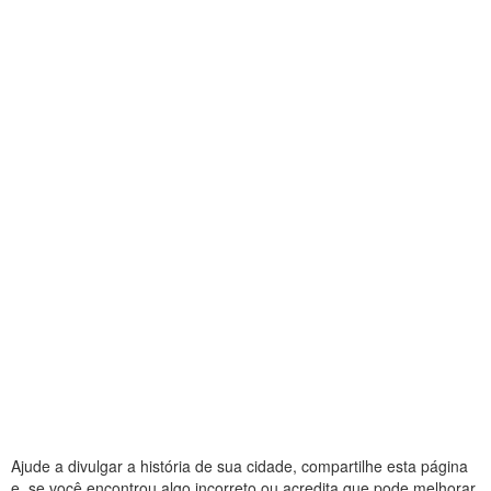
Ajude a divulgar a história de sua cidade, compartilhe esta página
e, se você encontrou algo incorreto ou acredita que pode melhorar,