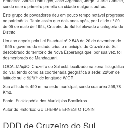
Francisco Garcia Domingos, José Argentão, Jorge Duarte Cantele,
sendo este o primeiro prefeito da cidade e alguns outros.
Este grupo de povoadores deu em pouco tempo notável progresso
ao patrimônio. Tanto assim que dois anos após, por Lei de nº 29
de 05 de maio de 1954, Cruzeiro do Sul foi elevado a categoria de
Distrito.
Um ano depois pela Lei Estadual nº 2 548 de 26 de dezembro de
1955 o governo do estado criou o município de Cruzeiro do Sul,
desdobrado do território de Nova Esperança que, por sua vez, foi
desmenbrado de Mandaguari.
LOCALIZAçãO: Cruzeiro do Sul está localizado na zona fisiográfica
do ivai, tendo como as coordenada geográfica a sede: 22º58′ de
latitude sul e 52º07′ de longitude W.GR.
Sua altitude é: 450 m, na sede municipal, sendo sua área 258,78
Km2.
Fonte: Enciclopédia dos Municípios Brasileiros
Autor do Histórico: GUILHERME ERNESTO TONIN
DDD de Cruzeiro do Sul,