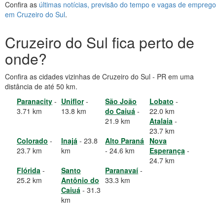
Confira as
últimas notícias, previsão do tempo e vagas de emprego
em Cruzeiro do Sul
.
Cruzeiro do Sul fica perto de
onde?
Confira as cidades vizinhas de Cruzeiro do Sul - PR em uma
distância de até 50 km.
Paranacity
-
Uniflor
-
São João
Lobato
-
3.71 km
13.8 km
do Caiuá
-
22.0 km
21.9 km
Atalaia
-
23.7 km
Colorado
-
Inajá
- 23.8
Alto Paraná
Nova
23.7 km
km
- 24.6 km
Esperança
-
24.7 km
Flórida
-
Santo
Paranavaí
-
25.2 km
Antônio do
33.3 km
Caiuá
- 31.3
km