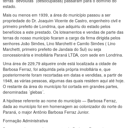
terras ´devolutas´ (desocupadas) passaram para o domínio do
estado.
Mais ou menos em 1939, a área do município passou a ser
propriedade do Dr. Joaquim Vicente de Castro, engenheiro civil e
primeiro prefeito de Londrina, que adquiriu do estado pelos
benefícios a este prestado. Os loteamentos e vendas de parte das
terras do nosso município ficaram a cargo da firma dirigida pelos
senhores João Simões, Lino Marchetti e Camilo Simões ( Lino
Marchetti, primeiro prefeito de Jandaia do Sul) ou seja
concessionária e imobiliária Paraná LTDA, com sede em Londrina.
Uma área de 229,79 alqueire onde está localizada a cidade de
Barbosa Ferraz, foi adquirida pela própria imobiliária e, que
posteriormente foram recortadas em datas e vendidas, a partir de
1948, as várias pessoas, algumas das quais residem aqui até hoje.
O restante da área do município foi cortada em grandes partes,
denominadas ´glebas´.
A hipótese referente ao nome do município — Barbosa Ferraz,
dada ao município foi em homenagem ao colonizador do norte do
Paraná, o major Antônio Barbosa Ferraz Junior.
Formação Administrativa