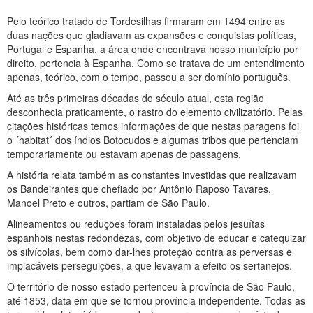
Pelo teórico tratado de Tordesilhas firmaram em 1494 entre as
duas nações que gladiavam as expansões e conquistas políticas,
Portugal e Espanha, a área onde encontrava nosso município por
direito, pertencia à Espanha. Como se tratava de um entendimento
apenas, teórico, com o tempo, passou a ser domínio português.
Até as três primeiras décadas do século atual, esta região
desconhecia praticamente, o rastro do elemento civilizatório. Pelas
citações históricas temos informações de que nestas paragens foi
o ´habitat´ dos índios Botocudos e algumas tribos que pertenciam
temporariamente ou estavam apenas de passagens.
A história relata também as constantes investidas que realizavam
os Bandeirantes que chefiado por Antônio Raposo Tavares,
Manoel Preto e outros, partiam de São Paulo.
Alineamentos ou reduções foram instaladas pelos jesuítas
espanhois nestas redondezas, com objetivo de educar e catequizar
os silvícolas, bem como dar-lhes proteção contra as perversas e
implacáveis perseguições, a que levavam a efeito os sertanejos.
O território de nosso estado pertenceu à província de São Paulo,
até 1853, data em que se tornou província independente. Todas as