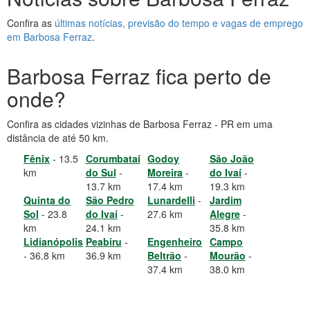
Confira as
últimas notícias, previsão do tempo e vagas de emprego
em Barbosa Ferraz
.
Barbosa Ferraz fica perto de
onde?
Confira as cidades vizinhas de Barbosa Ferraz - PR em uma
distância de até 50 km.
Fênix
- 13.5
Corumbataí
Godoy
São João
km
do Sul
-
Moreira
-
do Ivaí
-
13.7 km
17.4 km
19.3 km
Quinta do
São Pedro
Lunardelli
-
Jardim
Sol
- 23.8
do Ivaí
-
27.6 km
Alegre
-
km
24.1 km
35.8 km
Lidianópolis
Peabiru
-
Engenheiro
Campo
- 36.8 km
36.9 km
Beltrão
-
Mourão
-
37.4 km
38.0 km