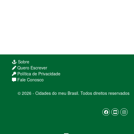
Sobre
Quero Escrever
Política de Privacidade
Fale Conosco
© 2026 - Cidades do meu Brasil. Todos direitos reservados
Usamos cookies para melhorar sua experiência
de navegação. Ao continuar, você concorda com
nossa
política de privacidade
ENTENDI