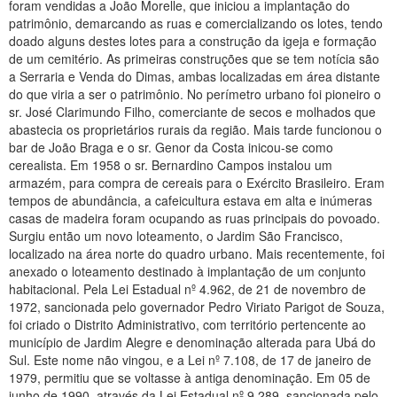
foram vendidas a João Morelle, que iniciou a implantação do
patrimônio, demarcando as ruas e comercializando os lotes, tendo
doado alguns destes lotes para a construção da igeja e formação
de um cemitério. As primeiras construções que se tem notícia são
a Serraria e Venda do Dimas, ambas localizadas em área distante
do que viria a ser o patrimônio. No perímetro urbano foi pioneiro o
sr. José Clarimundo Filho, comerciante de secos e molhados que
abastecia os proprietários rurais da região. Mais tarde funcionou o
bar de João Braga e o sr. Genor da Costa inicou-se como
cerealista. Em 1958 o sr. Bernardino Campos instalou um
armazém, para compra de cereais para o Exército Brasileiro. Eram
tempos de abundância, a cafeicultura estava em alta e inúmeras
casas de madeira foram ocupando as ruas principais do povoado.
Surgiu então um novo loteamento, o Jardim São Francisco,
localizado na área norte do quadro urbano. Mais recentemente, foi
anexado o loteamento destinado à implantação de um conjunto
habitacional. Pela Lei Estadual nº 4.962, de 21 de novembro de
1972, sancionada pelo governador Pedro Viriato Parigot de Souza,
foi criado o Distrito Administrativo, com território pertencente ao
município de Jardim Alegre e denominação alterada para Ubá do
Sul. Este nome não vingou, e a Lei nº 7.108, de 17 de janeiro de
1979, permitiu que se voltasse à antiga denominação. Em 05 de
junho de 1990, através da Lei Estadual nº 9.289, sancionada pelo