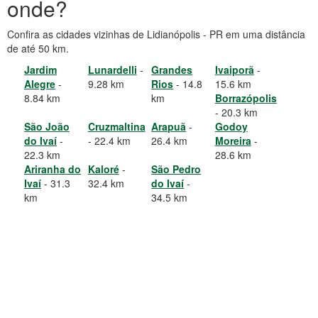
onde?
Confira as cidades vizinhas de Lidianópolis - PR em uma distância
de até 50 km.
Jardim
Lunardelli
-
Grandes
Ivaiporã
-
Alegre
-
9.28 km
Rios
- 14.8
15.6 km
8.84 km
km
Borrazópolis
- 20.3 km
São João
Cruzmaltina
Arapuã
-
Godoy
do Ivaí
-
- 22.4 km
26.4 km
Moreira
-
22.3 km
28.6 km
Ariranha do
Kaloré
-
São Pedro
Ivaí
- 31.3
32.4 km
do Ivaí
-
km
34.5 km