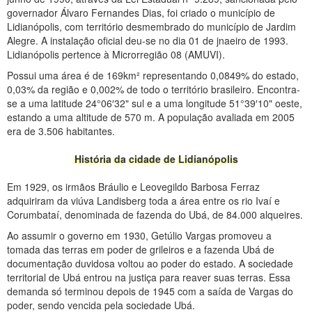
governador Álvaro Fernandes Dias, foi criado o município de
Lidianópolis, com território desmembrado do município de Jardim
Alegre. A instalação oficial deu-se no dia 01 de jnaeiro de 1993.
Lidianópolis pertence à Microrregião 08 (AMUVI).
Possui uma área é de 169km² representando 0,0849% do estado,
0,03% da região e 0,002% de todo o território brasileiro. Encontra-
se a uma latitude 24°06′32" sul e a uma longitude 51°39′10" oeste,
estando a uma altitude de 570 m. A população avaliada em 2005
era de 3.506 habitantes.
História da cidade de Lidianópolis
Em 1929, os irmãos Bráulio e Leovegildo Barbosa Ferraz
adquiriram da viúva Landisberg toda a área entre os rio Ivaí e
Corumbataí, denominada de fazenda do Ubá, de 84.000 alqueires.
Ao assumir o governo em 1930, Getúlio Vargas promoveu a
tomada das terras em poder de grileiros e a fazenda Ubá de
documentação duvidosa voltou ao poder do estado. A sociedade
territorial de Ubá entrou na justiça para reaver suas terras. Essa
demanda só terminou depois de 1945 com a saída de Vargas do
poder, sendo vencida pela sociedade Ubá.