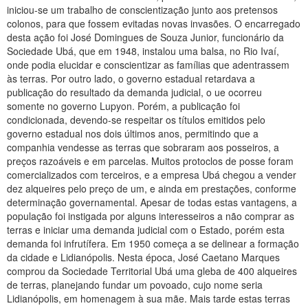
iniciou-se um trabalho de conscientização junto aos pretensos
colonos, para que fossem evitadas novas invasões. O encarregado
desta ação foi José Domingues de Souza Junior, funcionário da
Sociedade Ubá, que em 1948, instalou uma balsa, no Rio Ivaí,
onde podia elucidar e conscientizar as famílias que adentrassem
às terras. Por outro lado, o governo estadual retardava a
publicação do resultado da demanda judicial, o ue ocorreu
somente no governo Lupyon. Porém, a publicação foi
condicionada, devendo-se respeitar os títulos emitidos pelo
governo estadual nos dois últimos anos, permitindo que a
companhia vendesse as terras que sobraram aos posseiros, a
preços razoáveis e em parcelas. Muitos protoclos de posse foram
comercializados com terceiros, e a empresa Ubá chegou a vender
dez alqueires pelo preço de um, e ainda em prestações, conforme
determinação governamental. Apesar de todas estas vantagens, a
população foi instigada por alguns interesseiros a não comprar as
terras e iniciar uma demanda judicial com o Estado, porém esta
demanda foi infrutífera. Em 1950 começa a se delinear a formação
da cidade e Lidianópolis. Nesta época, José Caetano Marques
comprou da Sociedade Territorial Ubá uma gleba de 400 alqueires
de terras, planejando fundar um povoado, cujo nome seria
Lidianópolis, em homenagem à sua mãe. Mais tarde estas terras