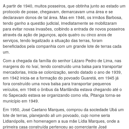
A partir de 1940, muitos posseiros, que obtinha junto ao estado um
protocolo de posse, chegavam, demarcavam uma área e se
declaravam donos de tal área. Mas em 1946, os irmãos Barbosa,
tendo ganho a questão judicial, imediatamente se mobilizaram
para evitar novas invasões, coibindo a entrada de novos posseiros
através da ação de jagunços, após quatro ou cinco anos de
serviços, tendo legalizado a situação das terras, foram
beneficiados pela companhia com um grande lote de terras cada
um.
Com a chegada da família do senhor Lázaro Pedro de Lima, nas
margens do rio Ivaí, tendo construído uma balsa para transportar
mercadorias, inicia-se colonização, sendo datado o ano de 1939,
em 1942 inicia-se a formação do povoado Guaretá, em 1945 já
fora construído uma nova balsa para transportar pequenos
veículos, em 1946 o ônibus da Marilândia estava chegando até o
rio Sapecado estava se organizando como vila, Pitanga torna-se
município em 1949.
Em 1950, José Caetano Marques, comprou da sociedade Ubá um
lote de terras, planejando ali um povoado, cujo nome seria
Lidianópolis, em homenagem a sua mãe Lídia Marques, onde a
primeira casa construída pertenceu ao comerciante José