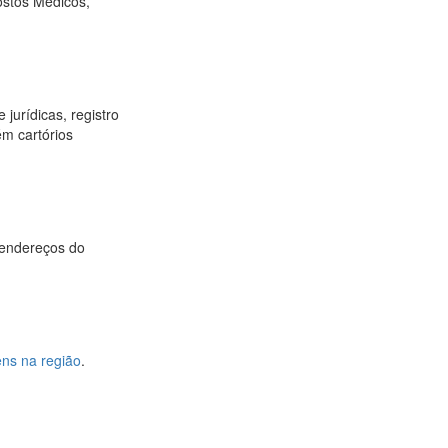
ostos Médicos,
 jurídicas, registro
ém cartórios
e endereços do
ns na região
.