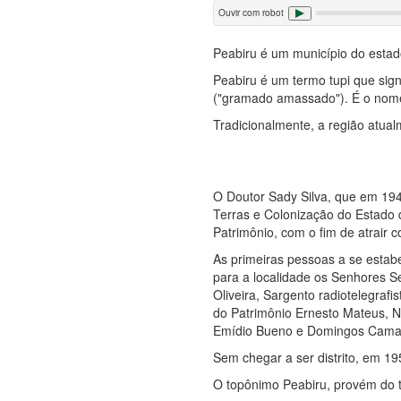
Ouvir com robot
Peabiru é um município do estad
Peabiru é um termo tupi que sig
("gramado amassado"). É o nome
Tradicionalmente, a região atua
O Doutor Sady Silva, que em 194
Terras e Colonização do Estado 
Patrimônio, com o fim de atrair c
As primeiras pessoas a se estab
para a localidade os Senhores S
Oliveira, Sargento radiotelegrafi
do Patrimônio Ernesto Mateus, Na
Emídio Bueno e Domingos Cama
Sem chegar a ser distrito, em 19
O topônimo Peabiru, provém do t