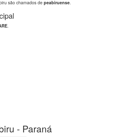
biru são chamados de
peabiruense
.
cipal
ARE
.
biru - Paraná