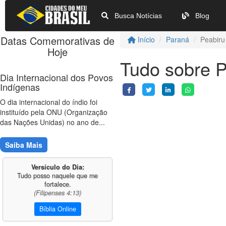
Busca Notícias
Blog
Datas Comemorativas de
Início
Paraná
Peabiru
Hoje
Tudo sobre P
Dia Internacional dos Povos
Indígenas
O dia internacional do índio foi
instituído pela ONU (Organização
das Nações Unidas) no ano de...
Saiba Mais
Versículo do Dia:
Tudo posso naquele que me
fortalece.
(Filipenses 4:13)
Bíblia Online