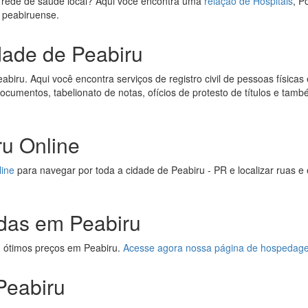
 rede de saúde local? Aqui você encontra uma
relação de Hospitais
, P
e peabiruense.
dade de Peabiru
biru. Aqui você encontra serviços de registro civil de pessoas físicas e
 documentos, tabelionato de notas, ofícios de protesto de títulos e tamb
u Online
line
para navegar por toda a cidade de Peabiru - PR e localizar ruas 
das em Peabiru
 ótimos preços em Peabiru.
Acesse agora nossa página de hospedage
Peabiru