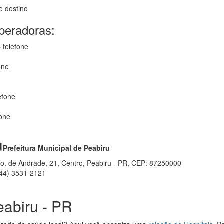
e destino
operadoras:
 telefone
one
efone
fone
u
Prefeitura Municipal de Peabiru
ino. de Andrade, 21, Centro, Peabiru - PR, CEP: 87250000
44) 3531-2121
eabiru - PR