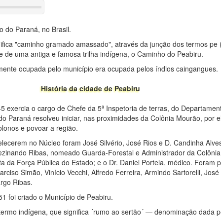
o do Paraná, no Brasil.
nifica "caminho gramado amassado", através da junção dos termos pe (
 de uma antiga e famosa trilha indígena, o Caminho do Peabiru.
lmente ocupada pelo município era ocupada pelos índios caingangues.
História da cidade de Peabiru
5 exercia o cargo de Chefe da 5ª Inspetoria de terras, do Departamen
do Paraná resolveu iniciar, nas proximidades da Colônia Mourão, por 
olonos e povoar a região.
elecerem no Núcleo foram José Silvério, José Rios e D. Candinha Alv
ezinando Ribas, nomeado Guarda-Forestal e Administrador da Colônia;
sta da Força Pública do Estado; e o Dr. Daniel Portela, médico. Foram 
rciso Simão, Vinício Vecchi, Alfredo Ferreira, Armindo Sartorelli, Jos
rgo Ribas.
51 foi criado o Município de Peabiru.
ermo indígena, que significa ´rumo ao sertão´ — denominação dada pe