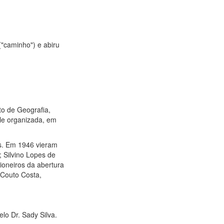
"caminho") e abiru
to de Geografia,
ele organizada, em
es. Em 1946 vieram
 Silvino Lopes de
pioneiros da abertura
é Couto Costa,
lo Dr. Sady Silva.