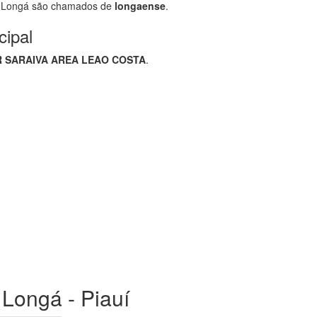
o Longá são chamados de
longaense
.
cipal
 SARAIVA AREA LEAO COSTA
.
o Longá - Piauí