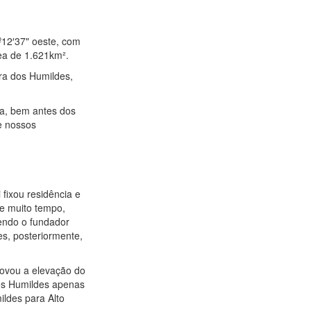
2º12′37" oeste, com
ea de 1.621km².
ra dos Humildes,
ta, bem antes dos
e nossos
 fixou residência e
te muito tempo,
endo o fundador
es, posteriormente,
rovou a elevação do
dos Humildes apenas
ldes para Alto