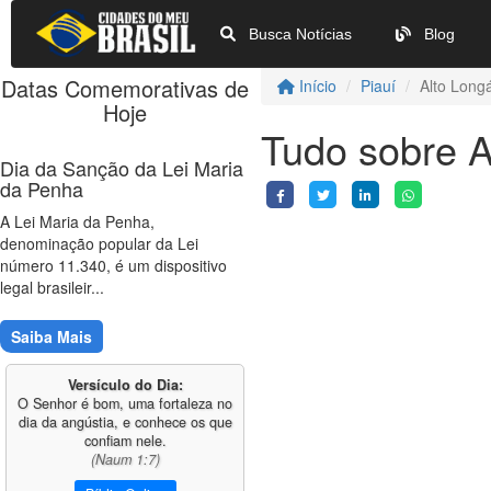
Busca Notícias
Blog
Datas Comemorativas de
Início
Piauí
Alto Long
Hoje
Tudo sobre A
Dia da Sanção da Lei Maria
da Penha
A Lei Maria da Penha,
denominação popular da Lei
número 11.340, é um dispositivo
legal brasileir...
Saiba Mais
Versículo do Dia:
O Senhor é bom, uma fortaleza no
dia da angústia, e conhece os que
confiam nele.
(Naum 1:7)