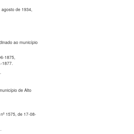
té agosto de 1934,
rdinado ao município
06-1875,
4-1877.
.
município de Alto
.
 nº 1575, de 17-08-
.