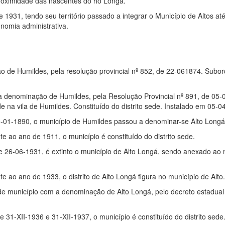
roximidade das nascentes do rio Longá.
e 1931, tendo seu território passado a integrar o Município de Altos a
nomia administrativa.
ão de Humildes, pela resolução provincial nº 852, de 22-061874. Subo
 a denominação de Humildes, pela Resolução Provincial nº 891, de 05-
na vila de Humildes. Constituído do distrito sede. Instalado em 05-0
20-01-1890, o município de Humildes passou a denominar-se Alto Longá
te ao ano de 1911, o município é constituído do distrito sede.
e 26-06-1931, é extinto o município de Alto Longá, sendo anexado ao 
te ao ano de 1933, o distrito de Alto Longá figura no município de Alto
e município com a denominação de Alto Longá, pelo decreto estadual
de 31-XII-1936 e 31-XII-1937, o município é constituído do distrito sede.