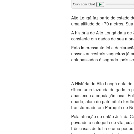
Ouvir com robot
Alto Longá faz parte do estado d
uma altitude de 170 metros. Sua
A história de Alto Longá data d
constante em dados de sua mono
Fato interessante foi a declaraç
nossos ancestrais vaqueiros já
antepassados é sagrada, pois se
A História de Alto Longá data do 
situou uma fazenda de gado, a p
abasteceu a população local. F
doado, além do patrimônio territ
transformado em Paróquia de N
Pela atuação do então Juiz da C
povoado à categoria de vila, cu
três casas de telha e uma peque