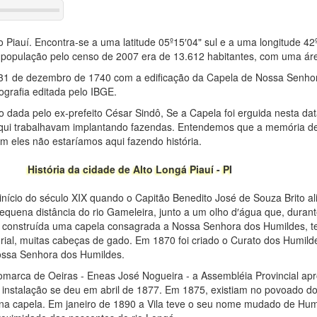
o Piauí. Encontra-se a uma latitude 05º15′04" sul e a uma longitude 4
 população pelo censo de 2007 era de 13.612 habitantes, com uma ár
e 31 de dezembro de 1740 com a edificação da Capela de Nossa Senho
grafia editada pelo IBGE.
ão dada pelo ex-prefeito César Sindô, Se a Capela foi erguida nesta da
 aqui trabalhavam implantando fazendas. Entendemos que a memória d
m eles não estaríamos aqui fazendo história.
História da cidade de Alto Longá Piauí - PI
início do século XIX quando o Capitão Benedito José de Souza Brito ali
equena distância do rio Gameleira, junto a um olho d′água que, duran
oi construída uma capela consagrada a Nossa Senhora dos Humildes, t
orial, muitas cabeças de gado. Em 1870 foi criado o Curato dos Humild
ossa Senhora dos Humildes.
omarca de Oeiras - Eneas José Nogueira - a Assembléia Provincial ap
ja instalação se deu em abril de 1877. Em 1875, existiam no povoado 
na capela. Em janeiro de 1890 a Vila teve o seu nome mudado de Humi