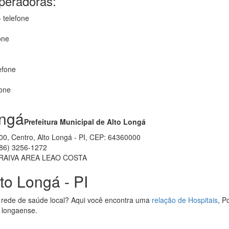
operadoras:
 telefone
one
efone
fone
ongá
Prefeitura Municipal de Alto Longá
400, Centro, Alto Longá - PI, CEP: 64360000
86) 3256-1272
RAIVA AREA LEAO COSTA
to Longá - PI
 rede de saúde local? Aqui você encontra uma
relação de Hospitais
, P
e longaense.