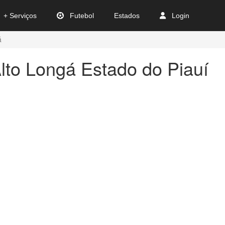
+ Serviços
Futebol
Estados
Login
á
lto Longá Estado do Piauí