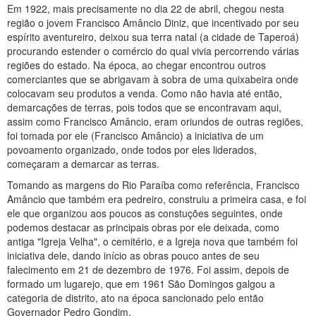
Em 1922, mais precisamente no dia 22 de abril, chegou nesta
região o jovem Francisco Amâncio Diniz, que incentivado por seu
espírito aventureiro, deixou sua terra natal (a cidade de Taperoá)
procurando estender o comércio do qual vivia percorrendo várias
regiões do estado. Na época, ao chegar encontrou outros
comerciantes que se abrigavam à sobra de uma quixabeira onde
colocavam seu produtos a venda. Como não havia até então,
demarcações de terras, pois todos que se encontravam aqui,
assim como Francisco Amâncio, eram oriundos de outras regiões,
foi tomada por ele (Francisco Amâncio) a iniciativa de um
povoamento organizado, onde todos por eles liderados,
começaram a demarcar as terras.
Tomando as margens do Rio Paraíba como referência, Francisco
Amâncio que também era pedreiro, construiu a primeira casa, e foi
ele que organizou aos poucos as constuções seguintes, onde
podemos destacar as principais obras por ele deixada, como
antiga "Igreja Velha", o cemitério, e a Igreja nova que também foi
iniciativa dele, dando início as obras pouco antes de seu
falecimento em 21 de dezembro de 1976. Foi assim, depois de
formado um lugarejo, que em 1961 São Domingos galgou a
categoria de distrito, ato na época sancionado pelo então
Governador Pedro Gondim.