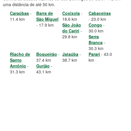
uma distância de até 50 km.
Caraúbas
-
Barra de
Coxixola
-
Cabaceiras
11.4 km
São Miguel
18.6 km
- 23.0 km
- 17.9 km
São João
Congo
-
do Cariri
-
30.0 km
29.8 km
Serra
Branca
-
30.3 km
Riacho de
Boqueirão
-
Jataúba
-
Parari
- 43.0
Santo
37.4 km
38.7 km
km
Antônio
-
Gurjão
-
31.3 km
43.1 km