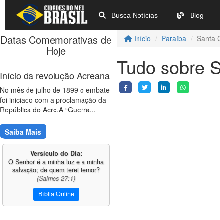
Busca Notícias
Blog
Datas Comemorativas de
Início
Paraíba
Santa C
Hoje
Tudo sobre S
Início da revolução Acreana
No mês de julho de 1899 o embate
foi iniciado com a proclamação da
República do Acre.A “Guerra...
Saiba Mais
Versículo do Dia:
O Senhor é a minha luz e a minha
salvação; de quem terei temor?
(Salmos 27:1)
Bíblia Online