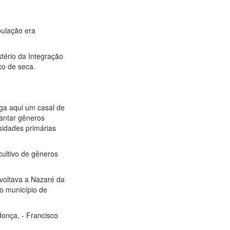
pulação era
stério da Integração
co de seca.
ga aqui um casal de
antar gêneros
sidades primárias
cultivo de gêneros
 voltava a Nazaré da
 o município de
onça, - Francisco