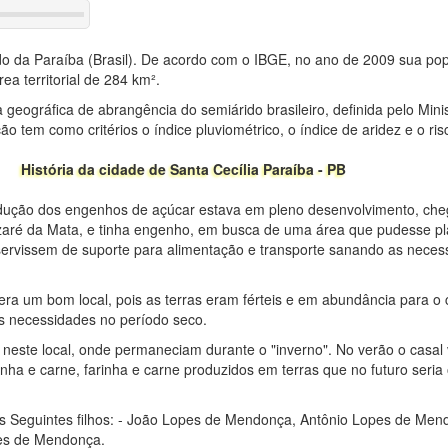
ado da Paraíba (Brasil). De acordo com o IBGE, no ano de 2009 sua po
ea territorial de 284 km².
a geográfica de abrangência do semiárido brasileiro, definida pelo Mini
o tem como critérios o índice pluviométrico, o índice de aridez e o ris
História da cidade de Santa Cecília Paraíba - PB
odução dos engenhos de açúcar estava em pleno desenvolvimento, che
ré da Mata, e tinha engenho, em busca de uma área que pudesse pl
e servissem de suporte para alimentação e transporte sanando as neces
ra um bom local, pois as terras eram férteis e em abundância para o 
as necessidades no período seco.
 neste local, onde permaneciam durante o "inverno". No verão o casal
inha e carne, farinha e carne produzidos em terras que no futuro seria
s Seguintes filhos: - João Lopes de Mendonça, Antônio Lopes de Mend
es de Mendonça.