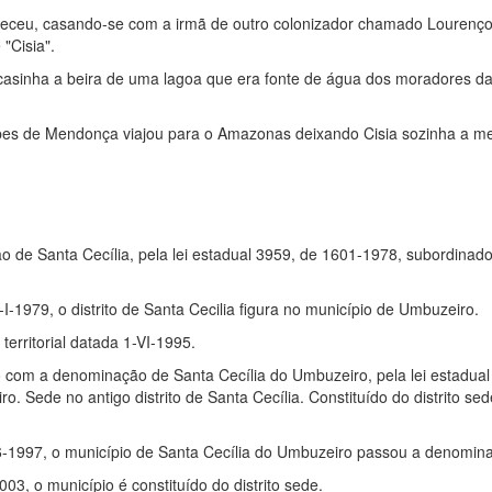
eceu, casando-se com a irmã de outro colonizador chamado Lourenç
 "Cisia".
asinha a beira de uma lagoa que era fonte de água dos moradores da 
opes de Mendonça viajou para o Amazonas deixando Cisia sozinha a me
o de Santa Cecília, pela lei estadual 3959, de 1601-1978, subordinad
1-I-1979, o distrito de Santa Cecilia figura no município de Umbuzeiro.
erritorial datada 1-VI-1995.
o com a denominação de Santa Cecília do Umbuzeiro, pela lei estadual
Sede no antigo distrito de Santa Cecília. Constituído do distrito sed
06-1997, o município de Santa Cecília do Umbuzeiro passou a denomina
003, o município é constituído do distrito sede.