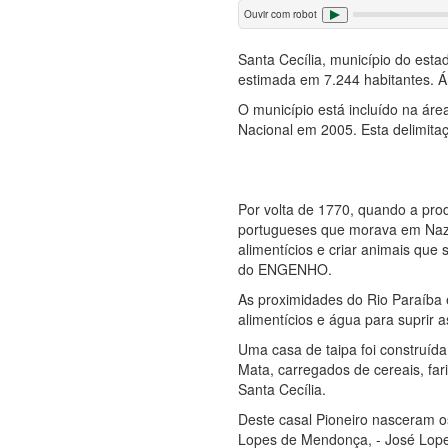
Ouvir com robot
Santa Cecília, município do est
estimada em 7.244 habitantes. Ár
O município está incluído na áre
Nacional em 2005. Esta delimitaçã
Por volta de 1770, quando a pr
portugueses que morava em Naza
alimentícios e criar animais qu
do ENGENHO.
As proximidades do Rio Paraíba e
alimentícios e água para suprir 
Uma casa de taipa foi construída
Mata, carregados de cereais, far
Santa Cecília.
Deste casal Pioneiro nasceram o
Lopes de Mendonça, - José Lop