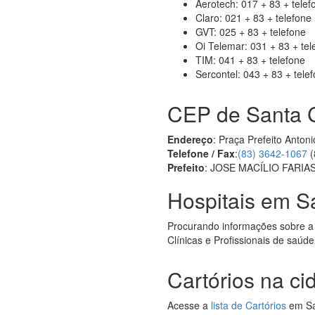
Aerotech: 017 + 83 + telef
Claro: 021 + 83 + telefone
GVT: 025 + 83 + telefone
Oi Telemar: 031 + 83 + tel
TIM: 041 + 83 + telefone
Sercontel: 043 + 83 + tele
CEP de Santa C
Endereço
: Praça Prefeito Anto
Telefone / Fax
:
(83) 3642-1067
(
Prefeito
: JOSE MACÍLIO FARIAS
Hospitais em Sa
Procurando informações sobre a
Clínicas e Profissionais de saúde
Cartórios na ci
Acesse a
lista de Cartórios
em San