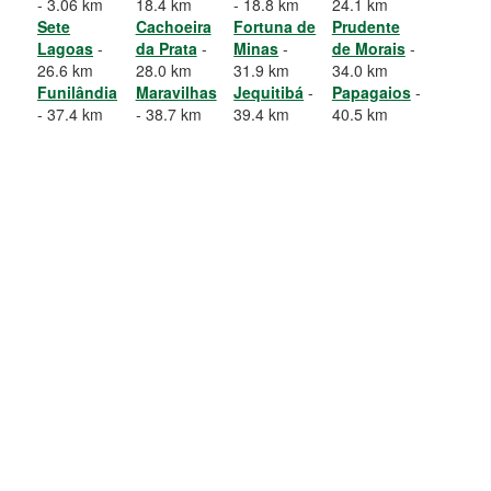
- 3.06 km
18.4 km
- 18.8 km
24.1 km
Sete
Cachoeira
Fortuna de
Prudente
Lagoas
-
da Prata
-
Minas
-
de Morais
-
26.6 km
28.0 km
31.9 km
34.0 km
Funilândia
Maravilhas
Jequitibá
-
Papagaios
-
- 37.4 km
- 38.7 km
39.4 km
40.5 km