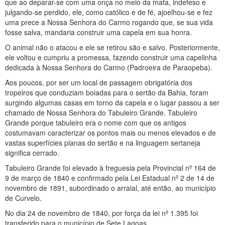
que ao deparar-se com uma onça no meio da mata, indefeso e
julgando-se perdido, ele, como católico e de fé, ajoelhou-se e fez
uma prece a Nossa Senhora do Carmo rogando que, se sua vida
fosse salva, mandaria construir uma capela em sua honra.
O animal não o atacou e ele se retirou são e salvo. Posteriormente,
ele voltou e cumpriu a promessa, fazendo construir uma capelinha
dedicada à Nossa Senhora do Carmo (Padroeira de Paraopeba).
Aos poucos, por ser um local de passagem obrigatória dos
tropeiros que conduziam boiadas para o sertão da Bahia, foram
surgindo algumas casas em torno da capela e o lugar passou a ser
chamado de Nossa Senhora do Tabuleiro Grande. Tabuleiro
Grande porque tabuleiro era o nome com que os antigos
costumavam caracterizar os pontos mais ou menos elevados e de
vastas superfícies planas do sertão e na linguagem sertaneja
significa cerrado.
Tabuleiro Grande foi elevado à freguesia pela Provincial nº 164 de
9 de março de 1840 e confirmado pela Lei Estadual nº 2 de 14 de
novembro de 1891, subordinado o arraial, até então, ao município
de Curvelo.
No dia 24 de novembro de 1840, por força da lei nº 1.395 foi
transferido para o município de Sete Lagoas.